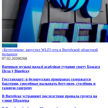
Редакция
«Белтелеком» запустил WI-FI сеть в Витебской областной
больнице
07.02.2020
0
268
Ваенныя музыкі надалі асаблівае гучанне святу Божага
Цела ў Віцебску
Госстандарт: в белорусских приправах содержатся
бактерии, способные вызывать ботулизм, столбняк и
газовую гангрену
В Витебске устраняют последствия провала грунта на
улице Шрадера