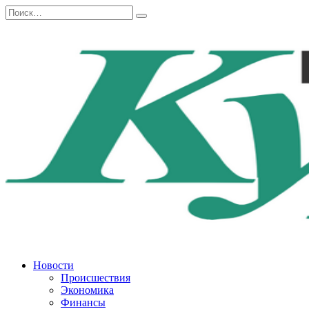
Перейти
Search
к
for:
содержанию
Новости
Происшествия
Экономика
Финансы