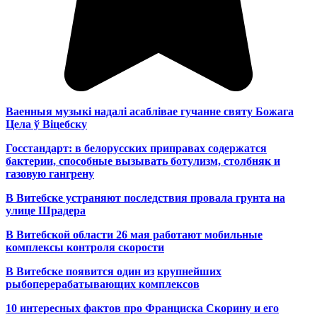
Ваенныя музыкі надалі асаблівае гучанне святу Божага
Цела ў Віцебску
Госстандарт: в белорусских приправах содержатся
бактерии, способные вызывать ботулизм, столбняк и
газовую гангрену
В Витебске устраняют последствия провала грунта на
улице Шрадера
В Витебской области 26 мая работают мобильные
комплексы контроля скорости
В Витебске появится один из
крупнейших
рыбоперерабатывающих комплексов
10 интересных фактов про Франциска Скорину и его