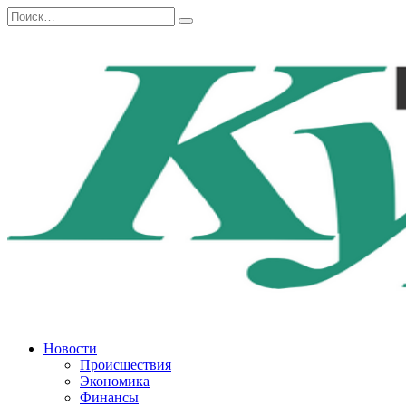
Перейти
Search
к
for:
содержанию
Новости
Происшествия
Экономика
Финансы