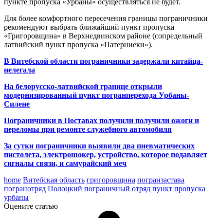
пункте пропуска «Урбаны» осуществляться не будет.
Для более комфортного пересечения границы пограничники
рекомендуют выбрать ближайший пункт пропуска
«Григоровщина» в Верхнедвинском районе (сопредельный
латвийский пункт пропуска «Патерниеки»).
В Витебской области пограничники задержали китайца-
нелегала
На белорусско-латвийской границе открыли
модернизированный пункт погранперехода Урбаны-
Силене
Пограничники в Поставах получили получили ожоги и
переломы при ремонте служебного автомобиля
За сутки пограничники выявили два пневматических
пистолета, электрошокер, устройство, которое подавляет
сигналы связи, и самурайский меч
home
Витебская область
григоровщина
погранзастава
погранотряд
Полоцкий пограничный отряд
пункт пропуска
урбаны
Оцените статью