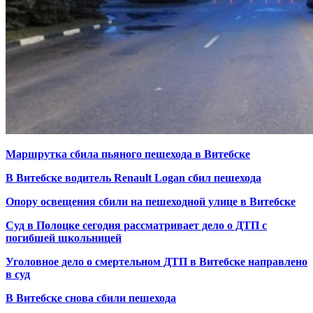
Маршрутка сбила пьяного пешехода в Витебске
В Витебске водитель Renault Logan сбил пешехода
Опору освещения сбили на пешеходной улице в Витебске
Суд в Полоцке сегодня рассматривает дело о ДТП с
погибшей школьницей
Уголовное дело о смертельном ДТП в Витебске направлено
в суд
В Витебске снова сбили пешехода