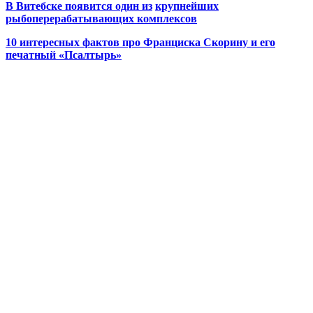
В Витебске появится один из
крупнейших
рыбоперерабатывающих комплексов
10 интересных фактов про Франциска Скорину и его
печатный «Псалтырь»