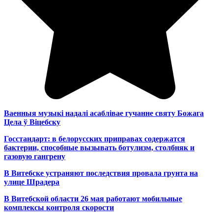
Ваенныя музыкі надалі асаблівае гучанне святу Божага
Цела ў Віцебску
Госстандарт: в белорусских приправах содержатся
бактерии, способные вызывать ботулизм, столбняк и
газовую гангрену
В Витебске устраняют последствия провала грунта на
улице Шрадера
В Витебской области 26 мая работают мобильные
комплексы контроля скорости