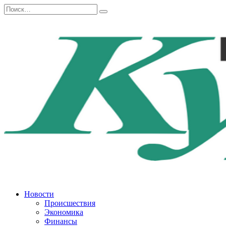
Перейти
Search
к
for:
содержанию
Новости
Происшествия
Экономика
Финансы