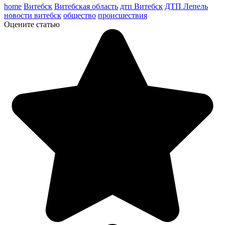
home
Витебск
Витебская область
дтп Витебск
ДТП Лепель
новости витебск
общество
происшествия
Оцените статью