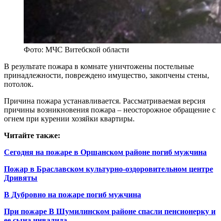
Фото: МЧС Витебской области
В результате пожара в комнате уничтожены постельные
принадлежности, повреждено имущество, закопчены стены,
потолок.
Причина пожара устанавливается. Рассматриваемая версия
причины возникновения пожара – неосторожное обращение с
огнем при курении хозяйки квартиры.
Читайте также:
Сегодня на пожаре в Оршанском районе погиб мужчина
Пожар в Браславском культурно-оздоровительном центре
Дривяты
В Дубровно на пожаре погиб мужчина
При пожаре В Шумилинском районе спасли пенсионерку и
ее сына инвалида