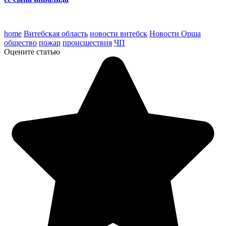
home
Витебская область
новости витебск
Новости Орша
общество
пожар
происшествия
ЧП
Оцените статью