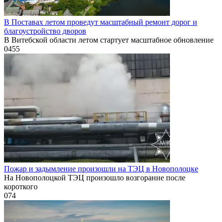
В Поставах летом проведут масштабный ремонт дорог и
благоустройство дворов
В Витебской области летом стартует масштабное обновление
0
455
Пожар и задымление произошли на ТЭЦ в Новополоцке
На Новополоцкой ТЭЦ произошло возгорание после
короткого
0
74