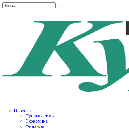
Перейти
Search
к
for:
содержанию
Новости
Происшествия
Экономика
Финансы