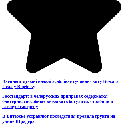
Ваенныя музыкі надалі асаблівае гучанне святу Божага
Цела ў Віцебску
Госстандарт: в белорусских приправах содержатся
бактерии, способные вызывать ботулизм, столбняк и
газовую гангрену
В Витебске устраняют последствия провала грунта на
улице Шрадера