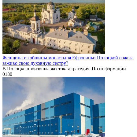
Женщина из общины монастыря Ефросиньи Полоцкой сожгла
заживо свою духовную сестру?
В Полоцке произошла жестокая трагедия. По информации
0
180