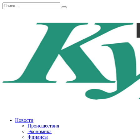
Перейти
Search
к
for:
содержанию
Новости
Происшествия
Экономика
Финансы