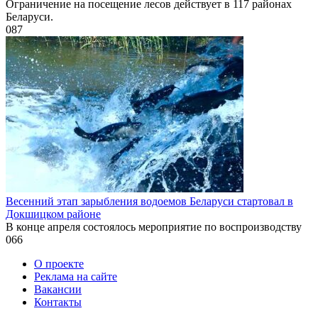
Ограничение на посещение лесов действует в 117 районах
Беларуси.
0
87
Весенний этап зарыбления водоемов Беларуси стартовал в
Докшицком районе
В конце апреля состоялось мероприятие по воспроизводству
0
66
О проекте
Реклама на сайте
Вакансии
Контакты