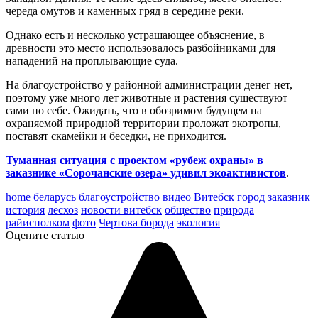
череда омутов и каменных гряд в середине реки.
Однако есть и
несколько устрашающее объяснение
, в
древности это место использовалось разбойниками для
нападений на проплывающие суда.
На благоустройство у районной администрации денег нет,
поэтому уже много лет животные и растения существуют
сами по себе. Ожидать, что в обозримом будущем на
охраняемой природной территории проложат экотропы,
поставят скамейки и беседки, не приходится.
Туманная ситуация с проектом
«рубеж охраны» в
заказнике «Сорочанские озера» удивил экоактивистов
.
home
беларусь
благоустройство
видео
Витебск
город
заказник
история
лесхоз
новости витебск
общество
природа
райисполком
фото
Чертова борода
экология
Оцените статью