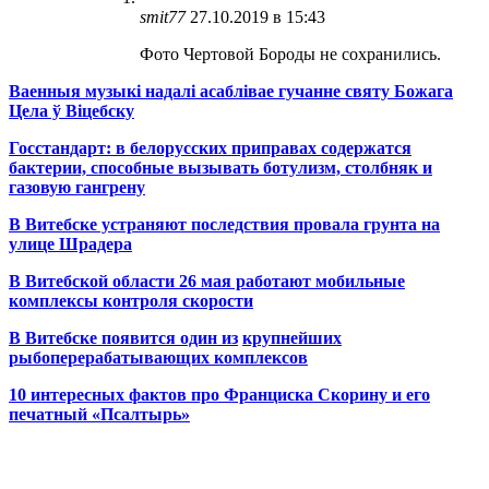
smit77
27.10.2019 в 15:43
Фото Чертовой Бороды не сохранились.
Ваенныя музыкі надалі асаблівае гучанне святу Божага
Цела ў Віцебску
Госстандарт: в белорусских приправах содержатся
бактерии, способные вызывать ботулизм, столбняк и
газовую гангрену
В Витебске устраняют последствия провала грунта на
улице Шрадера
В Витебской области 26 мая работают мобильные
комплексы контроля скорости
В Витебске появится один из
крупнейших
рыбоперерабатывающих комплексов
10 интересных фактов про Франциска Скорину и его
печатный «Псалтырь»