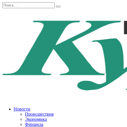
Перейти
Search
к
for:
содержанию
Новости
Происшествия
Экономика
Финансы