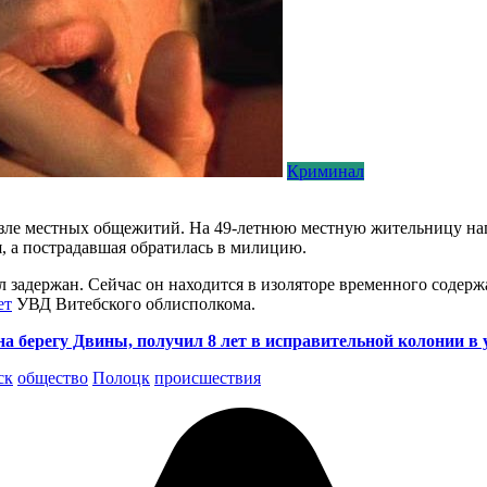
Криминал
зле местных общежитий. На 49-летнюю местную жительницу нап
, а пострадавшая обратилась в милицию.
 задержан. Сейчас он находится в изоляторе временного содер
ет
УВД Витебского облисполкома.
а берегу Двины, получил 8 лет в исправительной колонии в 
ск
общество
Полоцк
происшествия