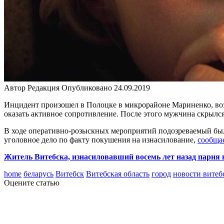
Автор
Редакция
Опубликовано
24.09.2019
Инцидент произошел в Полоцке в микрорайоне Мариненко, во
оказать активное сопротивление. После этого мужчина скрылся
В ходе оперативно-розыскных мероприятий подозреваемый был
уголовное дело по факту покушения на изнасилование,
сообща
Житель Витебска, изнасиловавший восемь лет назад парня н
home
беларусь
Витебск
Витебская область
город
новости витеб
Оцените статью