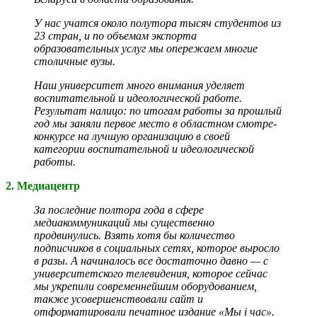
У нас учатся около полутора тысяч студентов из
23 стран, и по объемам экспорта
образовательных услуг мы опережаем многие
столичные вузы.
Наш университет много внимания уделяет
воспитательной и идеологической работе.
Результат налицо: по итогам работы за прошлый
год мы заняли первое место в областном смотре-
конкурсе на лучшую организацию в своей
категории воспитательной и идеологической
работы.
2. Медиацентр
За послед­ние полтора года в сфере
медиакоммуникаций мы сущест­венно
продвинулись. Взять хотя бы количество
подписчиков в социальных сетях, которое выросло
в разы. А начиналось все достаточно давно — с
университетского телевидения, которое сейчас
мы укрепили современнейшим оборудованием,
также усовершенствовали сайт и
отформатировали печатное издание «Мы i час».