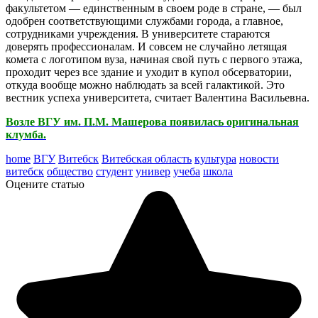
факультетом — единственным в своем роде в стране, — был
одобрен соответствующими службами города, а главное,
сотрудниками учреждения. В университете стараются
доверять профессионалам. И совсем не случайно летящая
комета с логотипом вуза, начиная свой путь с первого этажа,
проходит через все здание и уходит в купол обсерватории,
откуда вообще можно наблюдать за всей галактикой. Это
вестник успеха университета, считает Валентина Васильевна.
Возле ВГУ им. П.М. Машерова появилась оригинальная
клумба.
home
ВГУ
Витебск
Витебская область
культура
новости
витебск
общество
студент
универ
учеба
школа
Оцените статью