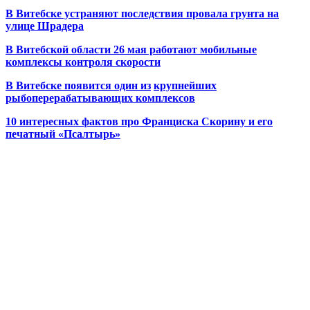
В Витебске устраняют последствия провала грунта на
улице Шрадера
В Витебской области 26 мая работают мобильные
комплексы контроля скорости
В Витебске появится один из
крупнейших
рыбоперерабатывающих комплексов
10 интересных фактов про Франциска Скорину и его
печатный «Псалтырь»