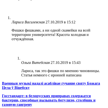
Лариса Василевская
27.10.2019 в 15:12
Фишки фишками, а ни одной скамейки на всей
территории университета! Красота холодная и
отчуждённая.
Ольга Витебская
27.10.2019 в 15:43
Лариса, так это фишки по мнению чиновницы.
Статья немного с иронией написана
Ваенныя музыкі надалі асаблівае гучанне святу Божага
Цела ў Віцебску
Госстандарт: в белорусских приправах содержатся
бактерии, способные вызывать ботулизм, столбняк и
газовую гангрену