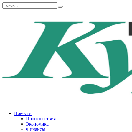
Перейти
Search
к
for:
содержанию
Новости
Происшествия
Экономика
Финансы