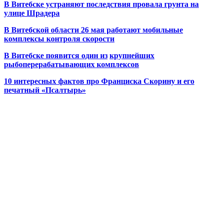
В Витебске устраняют последствия провала грунта на
улице Шрадера
В Витебской области 26 мая работают мобильные
комплексы контроля скорости
В Витебске появится один из
крупнейших
рыбоперерабатывающих комплексов
10 интересных фактов про Франциска Скорину и его
печатный «Псалтырь»