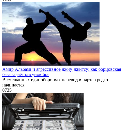
Амир Альбази и агрессивное джиу-джитсу: как борцовская
база задаёт рисунок боя
В смешанных единоборствах перевод в партер редко
начинается
0
735