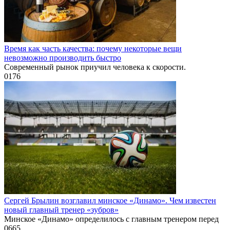
Время как часть качества: почему некоторые вещи
невозможно производить быстро
Современный рынок приучил человека к скорости.
0
176
Сергей Брылин возглавил минское «Динамо». Чем известен
новый главный тренер «зубров»
Минское «Динамо» определилось с главным тренером перед
0
665