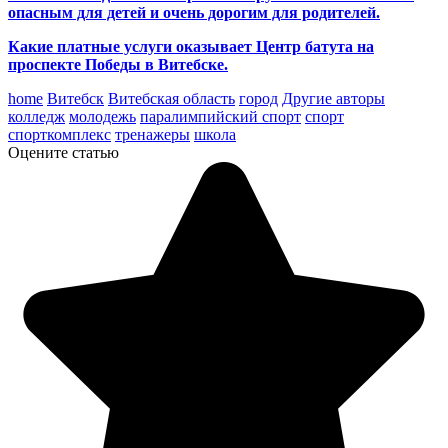
опасным для детей и очень дорогим для родителей.
Какие платные услуги оказывает Центр батута на
проспекте Победы в Витебске.
home
Витебск
Витебская область
город
Другие авторы
колледж
молодежь
паралимпийский спорт
спорт
спорткомплекс
тренажеры
школа
Оцените статью