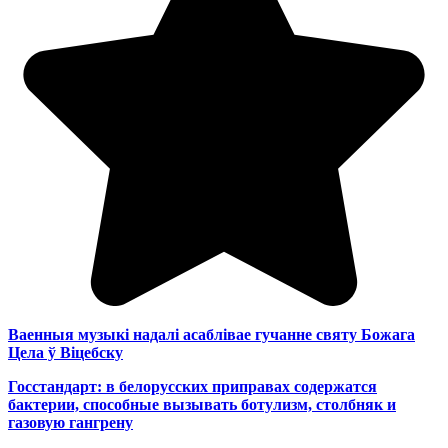
Ваенныя музыкі надалі асаблівае гучанне святу Божага
Цела ў Віцебску
Госстандарт: в белорусских приправах содержатся
бактерии, способные вызывать ботулизм, столбняк и
газовую гангрену