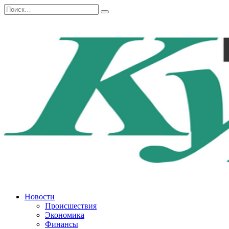
Перейти
Search
к
for:
содержанию
Новости
Происшествия
Экономика
Финансы