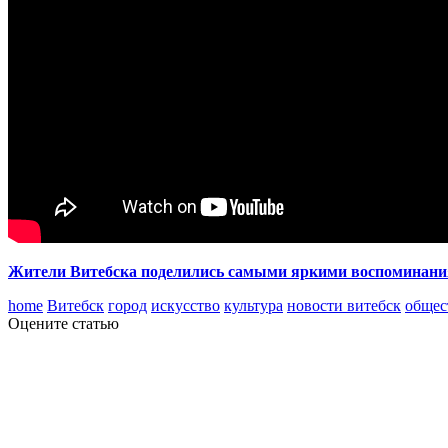
Жители Витебска поделились самыми яркими воспоминания
home
Витебск
город
искусство
культура
новости витебск
общес
Оцените статью