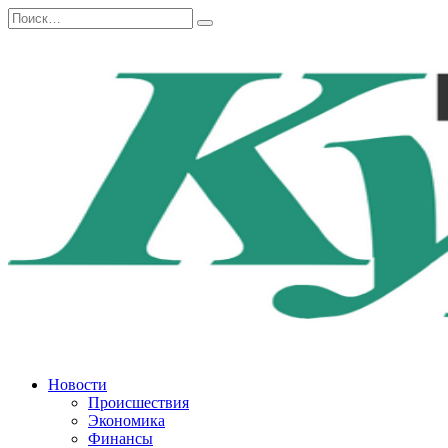
Перейти
Search
к
for:
содержанию
Новости
Происшествия
Экономика
Финансы