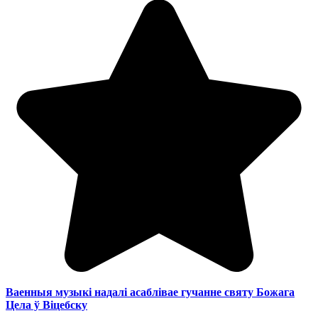
Ваенныя музыкі надалі асаблівае гучанне святу Божага
Цела ў Віцебску