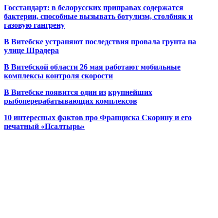
Госстандарт: в белорусских приправах содержатся
бактерии, способные вызывать ботулизм, столбняк и
газовую гангрену
В Витебске устраняют последствия провала грунта на
улице Шрадера
В Витебской области 26 мая работают мобильные
комплексы контроля скорости
В Витебске появится один из
крупнейших
рыбоперерабатывающих комплексов
10 интересных фактов про Франциска Скорину и его
печатный «Псалтырь»