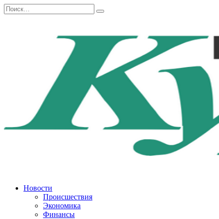
Перейти
Search
к
for:
содержанию
Новости
Происшествия
Экономика
Финансы