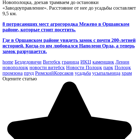
Новополоцка, доехав трамваем до остановки
«Заводоуправление». Расстояние от нее до усадьбы составляет
9,5 км.
8 потрясающих мест агрогородка Межево в Оршанском
районе, которые стоит посетить.
Где в Оршанском районе увидеть замок с почти 200-летней
историей. Когда-то им любовался Наполеон Орда, а теперь
замок разрушается.
home
Бездедовичи
Витебск
граница
ИКЦ
каменщик
Ленин
новополоцк
новости витебск
Новости Полоцк
парк
Полоцк
промзона
пруд
РимскийКорсаков
усадьба
усыпальница
храм
Оцените статью