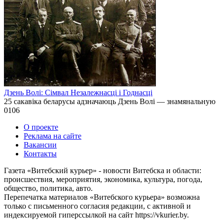
Дзень Волі: Сімвал Незалежнасці і Годнасці
25 сакавіка беларусы адзначаюць Дзень Волі — знамянальную
0
106
О проекте
Реклама на сайте
Вакансии
Контакты
Газета «Витебский курьер» - новости Витебска и области:
происшествия, мероприятия, экономика, культура, погода,
общество, политика, авто.
Перепечатка материалов «Витебского курьера» возможна
только с письменного согласия редакции, с активной и
индексируемой гиперссылкой на сайт https://vkurier.by.