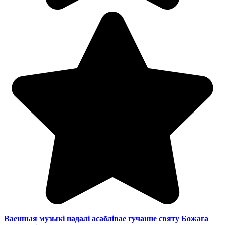
Ваенныя музыкі надалі асаблівае гучанне святу Божага