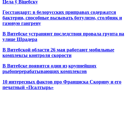
Цела ў Віцебску
Госстандарт: в белорусских приправах содержатся
бактерии, способные вызывать ботулизм, столбняк и
газовую гангрену
В Витебске устраняют последствия провала грунта на
улице Шрадера
В Витебской области 26 мая работают мобильные
комплексы контроля скорости
В Витебске появится один из
крупнейших
рыбоперерабатывающих комплексов
10 интересных фактов про Франциска Скорину и его
печатный «Псалтырь»