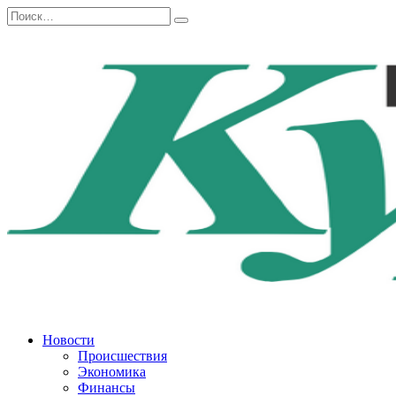
Перейти
Search
к
for:
содержанию
Новости
Происшествия
Экономика
Финансы