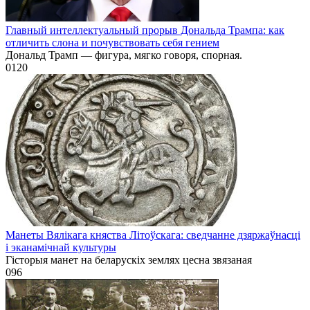
Главный интеллектуальный прорыв Дональда Трампа: как
отличить слона и почувствовать себя гением
Дональд Трамп — фигура, мягко говоря, спорная.
0
120
Манеты Вялікага княства Літоўскага: сведчанне дзяржаўнасці
і эканамічнай культуры
Гісторыя манет на беларускіх землях цесна звязаная
0
96