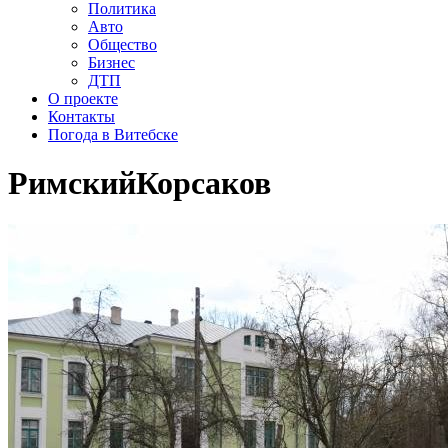
Политика
Авто
Общество
Бизнес
ДТП
О проекте
Контакты
Погода в Витебске
РимскийКорсаков