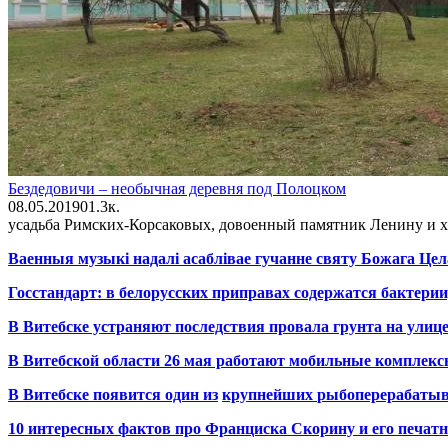
Бездедовичи – необычная деревня под Полоцком
08.05.2019
0
1.3к.
усадьба Римских-Корсаковых, довоенный памятник Ленину и х
Ваенныя музыкі надалі асаблівае гучанне святу Божага Цел
Госстандарт: в белорусских приправах содержатся бактерии
В Витебске устраняют последствия провала грунта на улиц
В Витебской области 26 мая работают мобильные комплекс
В Витебске появится один из
крупнейших
рыбоперерабаты
10 интересных фактов про Франциска Скорину и его печа