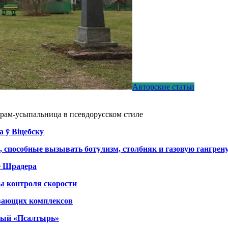
Авторские статьи
рам-усыпальница в псевдорусском стиле
а ў Віцебску
, способные вызывать ботулизм, столбняк и газовую гангрен
е Шрадера
ы контроля скорости
вающих комплексов
тный «Псалтырь»