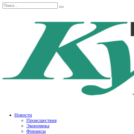
Перейти
Search
к
for:
содержанию
Новости
Происшествия
Экономика
Финансы