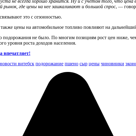
пуста не всегда хорошо хранится. Ну и с учетом того, что цена
й рынок, где цены на нее зашкаливают и большой спрос
, — гово
связывают это с сезонностью.
 также цены на автомобильное топливо повлияют на дальнейший
го подорожания не было. По многим позициям рост цен ниже, 
ого уровня роста доходов населения.
а впечатляет!
новости витебск
подорожание
пшено
сыр
цены
чиновники
экон