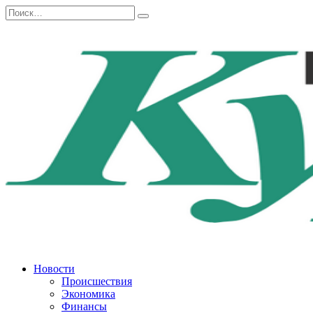
Перейти
Search
к
for:
содержанию
Новости
Происшествия
Экономика
Финансы