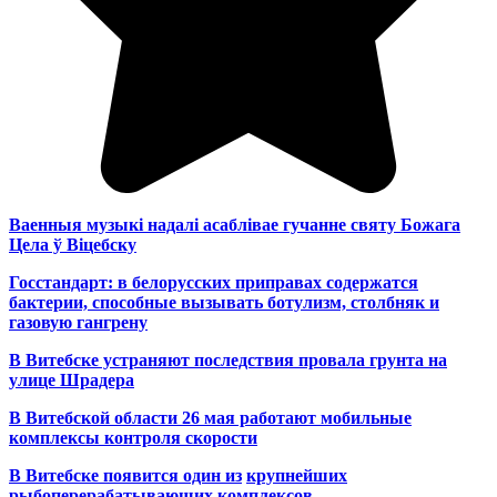
Ваенныя музыкі надалі асаблівае гучанне святу Божага
Цела ў Віцебску
Госстандарт: в белорусских приправах содержатся
бактерии, способные вызывать ботулизм, столбняк и
газовую гангрену
В Витебске устраняют последствия провала грунта на
улице Шрадера
В Витебской области 26 мая работают мобильные
комплексы контроля скорости
В Витебске появится один из
крупнейших
рыбоперерабатывающих комплексов