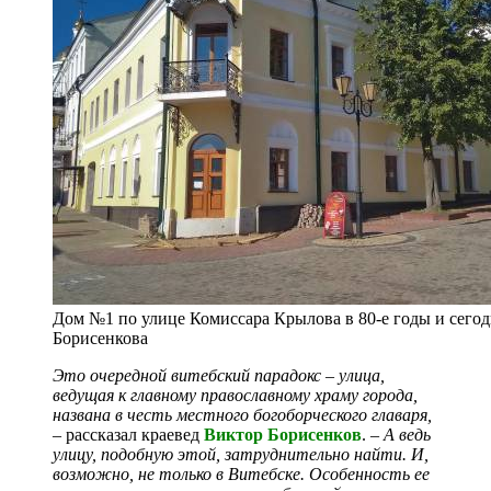
Дом №1 по улице Комиссара Крылова в 80-е годы и сего
Борисенкова
Это очередной витебский парадокс – улица,
ведущая к главному православному храму города,
названа в честь местного богоборческого главаря,
– рассказал краевед
Виктор Борисенков
. –
А ведь
улицу, подобную этой, затруднительно найти. И,
возможно, не только в Витебске. Особенность ее