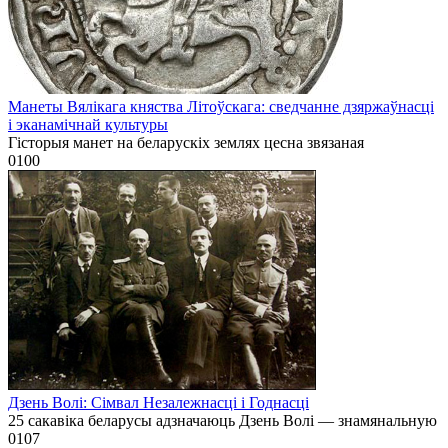
Манеты Вялікага княства Літоўскага: сведчанне дзяржаўнасці
і эканамічнай культуры
Гісторыя манет на беларускіх землях цесна звязаная
0
100
Дзень Волі: Сімвал Незалежнасці і Годнасці
25 сакавіка беларусы адзначаюць Дзень Волі — знамянальную
0
107