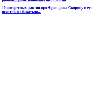
10 интересных фактов про Франциска Скорину и его
печатный «Псалтырь»