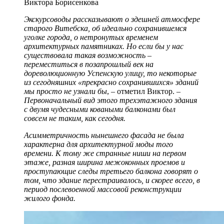
Виктора Борисенкова
Экскурсоводы рассказывают о здешней атмосфере
старого Витебска, об идеально сохранившемся
уголке города, о нетронутых временем
архитектурных памятниках. Но если бы у нас
существовала такая возможность –
переместиться в позапрошлый век на
дореволюционную Успенскую улицу, то некоторые
из сегодняшних «прекрасно сохранившихся» зданий
мы просто не узнали бы
, – отметил Виктор. –
Первоначальный вид этого трехэтажного здания
с двумя чудесными коваными балконами был
совсем не таким, как сегодня.
Асимметричность нынешнего фасада не была
характерна для архитектурной моды того
времени. К тому же странные ниши на первом
этаже, разная ширина межоконных проемов и
проступающие следы третьего балкона говорят о
том, что здание перестраивалось, и скорее всего, в
период послевоенной массовой реконструкции
жилого фонда.