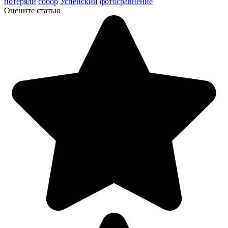
потеряли
собор
Успенский
фотосравнение
Оцените статью