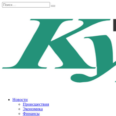
Перейти
Search
к
for:
содержанию
Новости
Происшествия
Экономика
Финансы