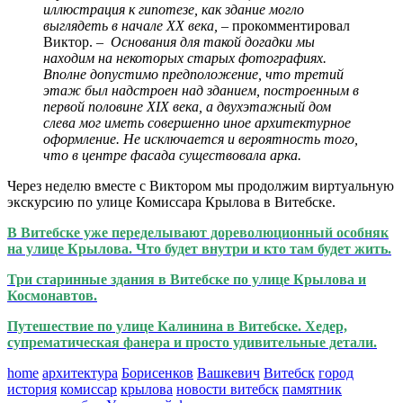
иллюстрация к гипотезе, как здание могло
выглядеть в начале ХХ века,
– прокомментировал
Виктор. –
Основания для такой догадки мы
находим на некоторых старых фотографиях.
Вполне допустимо предположение, что третий
этаж был надстроен над зданием, построенным в
первой половине XIX века, а двухэтажный дом
слева мог иметь совершенно иное архитектурное
оформление. Не исключается и вероятность того,
что в центре фасада существовала арка.
Через неделю вместе с Виктором мы продолжим виртуальную
экскурсию по улице Комиссара Крылова в Витебске.
В Витебске уже переделывают дореволюционный особняк
на улице Крылова. Что будет внутри и кто там будет жить.
Три старинные здания в Витебске по улице Крылова и
Космонавтов.
Путешествие по улице Калинина в Витебске. Хедер,
супрематическая фанера и просто удивительные детали.
home
архитектура
Борисенков
Вашкевич
Витебск
город
история
комиссар
крылова
новости витебск
памятник