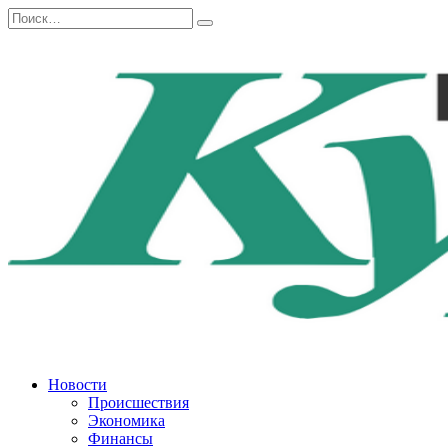
Перейти
Search
к
for:
содержанию
Новости
Происшествия
Экономика
Финансы