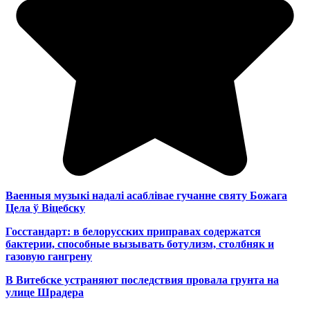
Ваенныя музыкі надалі асаблівае гучанне святу Божага
Цела ў Віцебску
Госстандарт: в белорусских приправах содержатся
бактерии, способные вызывать ботулизм, столбняк и
газовую гангрену
В Витебске устраняют последствия провала грунта на
улице Шрадера