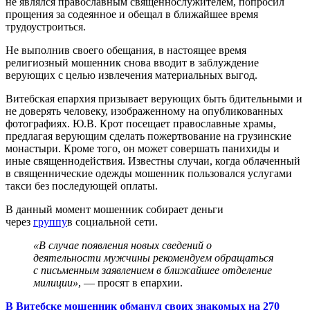
не являлся православным священнослужителем, попросил
прощения за содеянное и обещал в ближайшее время
трудоустроиться.
Не выполнив своего обещания, в настоящее время
религиозный мошенник снова вводит в заблуждение
верующих с целью извлечения материальных выгод.
Витебская епархия призывает верующих быть бдительными и
не доверять человеку, изображенному на опубликованных
фотографиях. Ю.В. Крот посещает православные храмы,
предлагая верующим сделать пожертвование на грузинские
монастыри. Кроме того, он может совершать панихиды и
иные священнодействия. Известны случаи, когда облаченный
в священнические одежды мошенник пользовался услугами
такси без последующей оплаты.
В данный момент мошенник собирает деньги
через
группу
в социальной сети.
«В случае появления новых сведений о
деятельности мужчины рекомендуем обращаться
с письменным заявлением в ближайшее отделение
милиции»
, — просят в епархии.
В Витебске мошенник обманул своих знакомых на 270