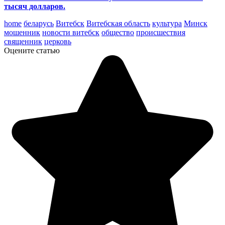
тысяч долларов.
home
беларусь
Витебск
Витебская область
культура
Минск
мошенник
новости витебск
общество
происшествия
священник
церковь
Оцените статью