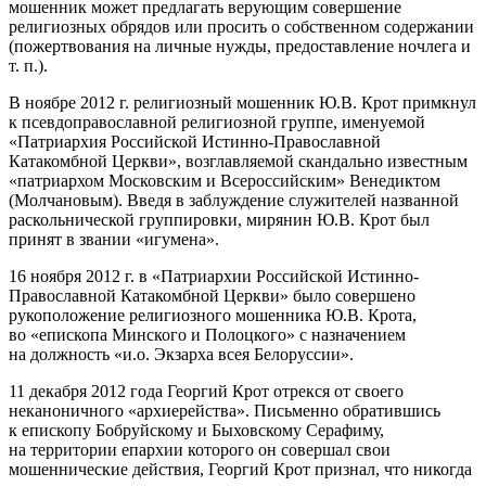
мошенник может предлагать верующим совершение
религиозных обрядов или просить о собственном содержании
(пожертвования на личные нужды, предоставление ночлега и
т. п.).
В ноябре 2012 г. религиозный мошенник Ю.В. Крот примкнул
к псевдоправославной религиозной группе, именуемой
«Патриархия Российской Истинно-Православной
Катакомбной Церкви», возглавляемой скандально известным
«патриархом Московским и Всероссийским» Венедиктом
(Молчановым). Введя в заблуждение служителей названной
раскольнической группировки, мирянин Ю.В. Крот был
принят в звании «игумена».
16 ноября 2012 г. в «Патриархии Российской Истинно-
Православной Катакомбной Церкви» было совершено
рукоположение религиозного мошенника Ю.В. Крота,
во «епископа Минского и Полоцкого» с назначением
на должность «и.о. Экзарха всея Белоруссии».
11 декабря 2012 года Георгий Крот отрекся от своего
неканоничного «архиерейства». Письменно обратившись
к епископу Бобруйскому и Быховскому Серафиму,
на территории епархии которого он совершал свои
мошеннические действия, Георгий Крот признал, что никогда