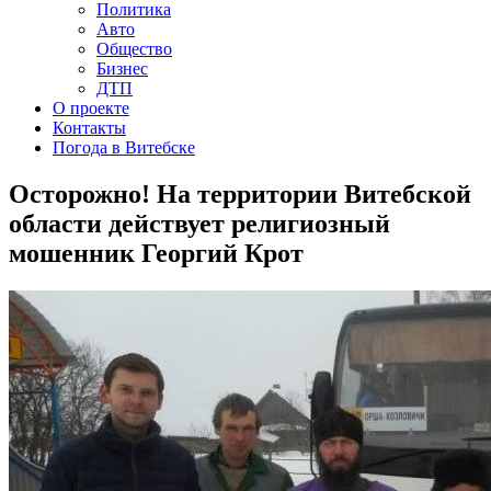
Политика
Авто
Общество
Бизнес
ДТП
О проекте
Контакты
Погода в Витебске
Осторожно! На территории Витебской
области действует религиозный
мошенник Георгий Крот