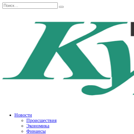
Перейти
Search
к
for:
содержанию
Новости
Происшествия
Экономика
Финансы