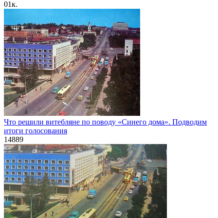
0
1к.
Что решили витебляне по поводу «Синего дома». Подводим
итоги голосования
14
889