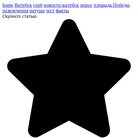
home
Витебск
герб
новости витебск
опрос
площадь Победы
развлечения
ратуша
тест
факты
Оцените статью