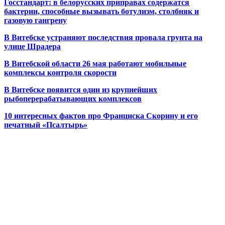
Госстандарт: в белорусских приправах содержатся
бактерии, способные вызывать ботулизм, столбняк и
газовую гангрену
В Витебске устраняют последствия провала грунта на
улице Шрадера
В Витебской области 26 мая работают мобильные
комплексы контроля скорости
В Витебске появится один из
крупнейших
рыбоперерабатывающих комплексов
10 интересных фактов про Франциска Скорину и его
печатный «Псалтырь»