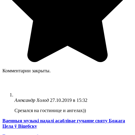
Комментарии закрыты.
Александр Холод
27.10.2019 в 15:32
Срезался на гостинице и ангелах))
Ваенныя музыкі надалі асаблівае гучанне святу Божага
Цела ў Віцебску