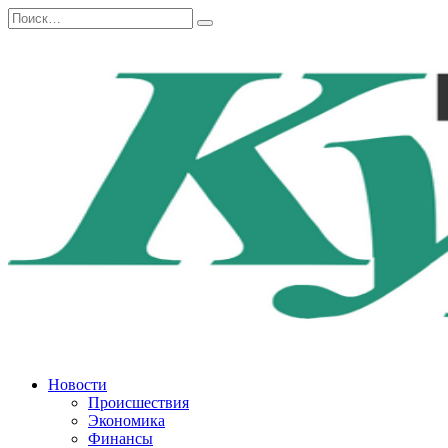
Перейти
Search
к
for:
содержанию
Новости
Происшествия
Экономика
Финансы