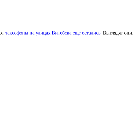
вот
таксофоны на улицах Витебска еще остались
. Выглядят они,