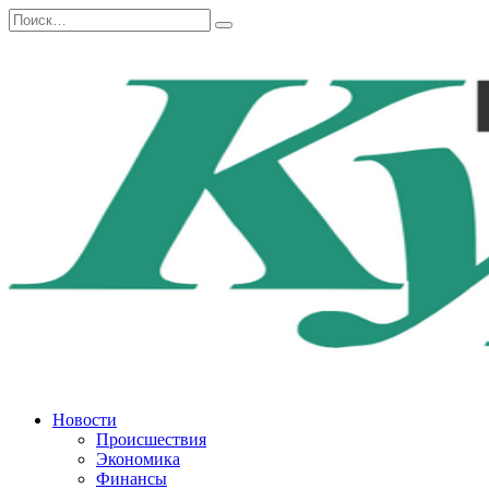
Перейти
Search
к
for:
содержанию
Новости
Происшествия
Экономика
Финансы