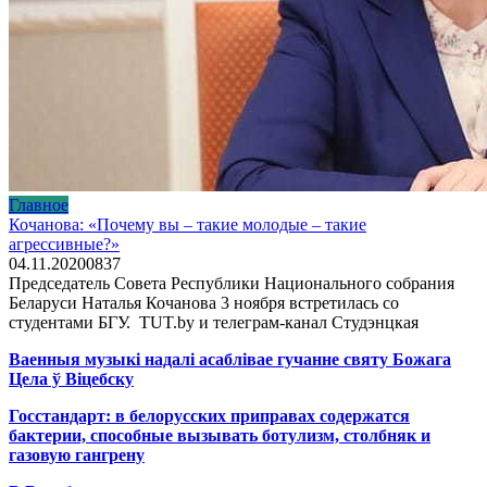
Главное
Кочанова: «Почему вы – такие молодые – такие
агрессивные?»
04.11.2020
0
837
Председатель Совета Республики Национального собрания
Беларуси Наталья Кочанова 3 ноября встретилась со
студентами БГУ. TUT.by и телеграм-канал Студэнцкая
Ваенныя музыкі надалі асаблівае гучанне святу Божага
Цела ў Віцебску
Госстандарт: в белорусских приправах содержатся
бактерии, способные вызывать ботулизм, столбняк и
газовую гангрену