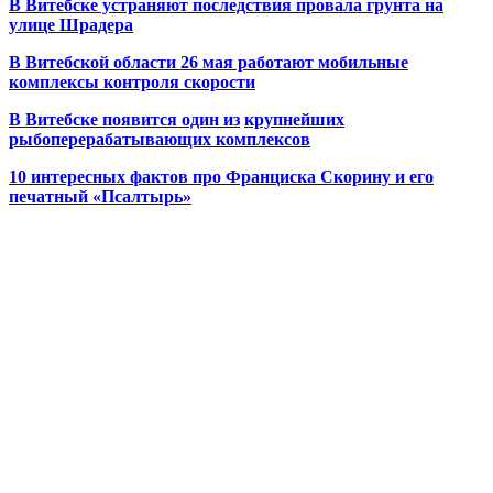
В Витебске устраняют последствия провала грунта на
улице Шрадера
В Витебской области 26 мая работают мобильные
комплексы контроля скорости
В Витебске появится один из
крупнейших
рыбоперерабатывающих комплексов
10 интересных фактов про Франциска Скорину и его
печатный «Псалтырь»