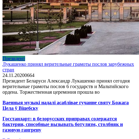
Президент
Лукашенко принял верительные грамоты послов зарубежных
стран
24.11.2020
0
664
Президент Беларуси Александр Лукашенко принял сегодня
верительные грамоты послов 6 государств и Мальтийского
ордена. Торжественная церемония прошла во
Ваенныя музыкі надалі асаблівае гучанне святу Божага
Цела ў Віцебску
Госстандарт: в белорусских приправах содержатся
бактерии, способные вызывать ботулизм, столбняк и
газовую гангрену