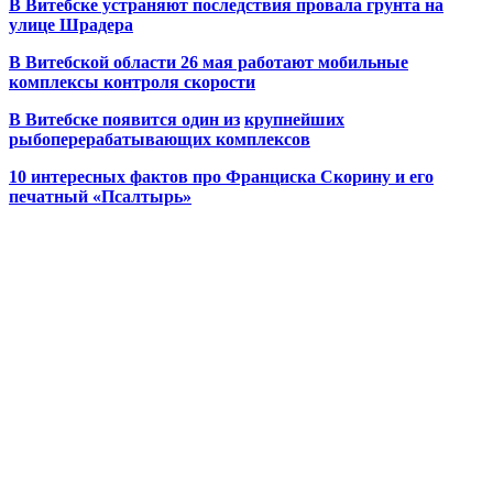
В Витебске устраняют последствия провала грунта на
улице Шрадера
В Витебской области 26 мая работают мобильные
комплексы контроля скорости
В Витебске появится один из
крупнейших
рыбоперерабатывающих комплексов
10 интересных фактов про Франциска Скорину и его
печатный «Псалтырь»