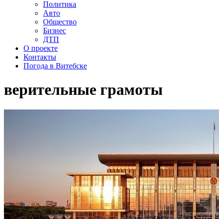
Политика
Авто
Общество
Бизнес
ДТП
О проекте
Контакты
Погода в Витебске
верительные грамоты