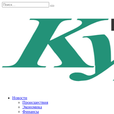
Перейти
Search
к
for:
содержанию
Новости
Происшествия
Экономика
Финансы