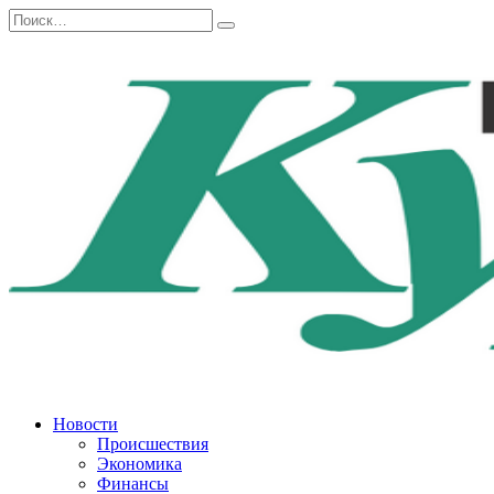
Перейти
Search
к
for:
содержанию
Новости
Происшествия
Экономика
Финансы