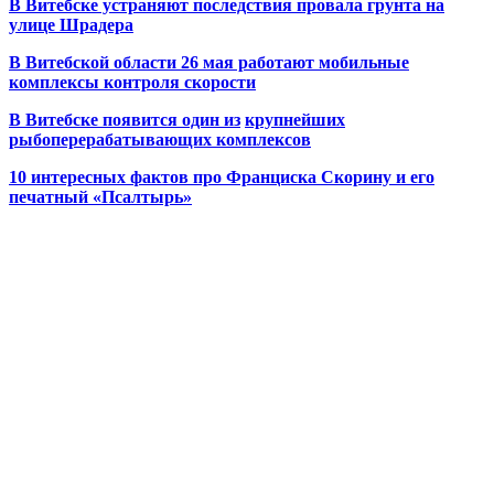
В Витебске устраняют последствия провала грунта на
улице Шрадера
В Витебской области 26 мая работают мобильные
комплексы контроля скорости
В Витебске появится один из
крупнейших
рыбоперерабатывающих комплексов
10 интересных фактов про Франциска Скорину и его
печатный «Псалтырь»