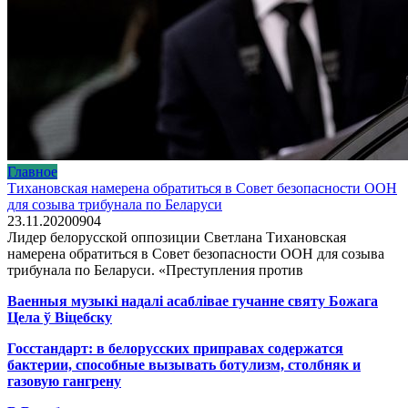
Главное
Тихановская намерена обратиться в Совет безопасности ООН
для созыва трибунала по Беларуси
23.11.2020
0
904
Лидер белорусской оппозиции Светлана Тихановская
намерена обратиться в Совет безопасности ООН для созыва
трибунала по Беларуси. «Преступления против
Ваенныя музыкі надалі асаблівае гучанне святу Божага
Цела ў Віцебску
Госстандарт: в белорусских приправах содержатся
бактерии, способные вызывать ботулизм, столбняк и
газовую гангрену