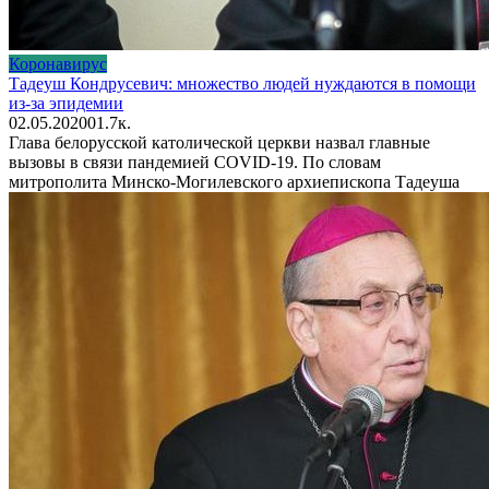
Коронавирус
Тадеуш Кондрусевич: множество людей нуждаются в помощи
из-за эпидемии
02.05.2020
0
1.7к.
Глава белорусской католической церкви назвал главные
вызовы в связи пандемией COVID-19. По словам
митрополита Минско-Могилевского архиепископа Тадеуша