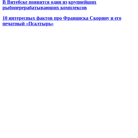
В Витебске появится один из
крупнейших
рыбоперерабатывающих комплексов
10 интересных фактов про Франциска Скорину и его
печатный «Псалтырь»