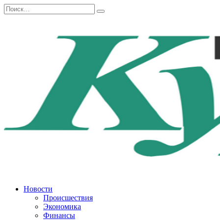
Перейти
Search
к
for:
содержанию
Новости
Происшествия
Экономика
Финансы