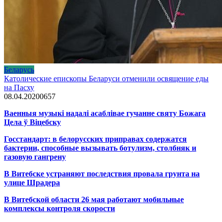
Беларусь
Католические епископы Беларуси отменили освящение еды
на Пасху
08.04.2020
0
657
Ваенныя музыкі надалі асаблівае гучанне святу Божага
Цела ў Віцебску
Госстандарт: в белорусских приправах содержатся
бактерии, способные вызывать ботулизм, столбняк и
газовую гангрену
В Витебске устраняют последствия провала грунта на
улице Шрадера
В Витебской области 26 мая работают мобильные
комплексы контроля скорости