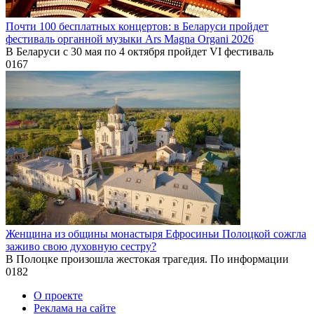
Почти 100 бесплатных концертов: в Беларуси пройдет
фестиваль органной музыки Ars Magna Organi 2026
В Беларуси с 30 мая по 4 октября пройдет VI фестиваль
0
167
Женщина из общины монастыря Ефросиньи Полоцкой сожгла
заживо свою духовную сестру?
В Полоцке произошла жестокая трагедия. По информации
0
182
О проекте
Реклама на сайте