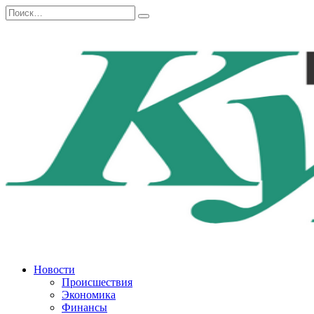
Перейти
Search
к
for:
содержанию
Новости
Происшествия
Экономика
Финансы