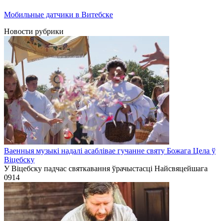
Мобильные датчики в Витебске
Новости рубрики
Ваенныя музыкі надалі асаблівае гучанне святу Божага Цела ў
Віцебску
У Віцебску падчас святкавання ўрачыстасці Найсвяцейшага
0
914