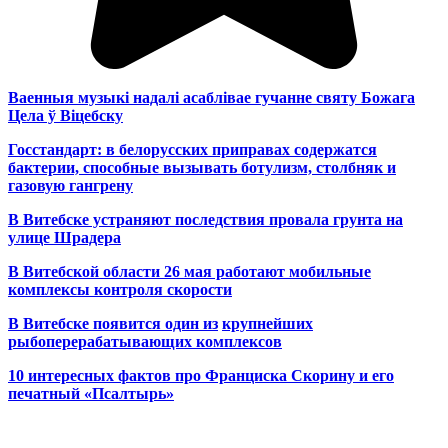
Ваенныя музыкі надалі асаблівае гучанне святу Божага
Цела ў Віцебску
Госстандарт: в белорусских приправах содержатся
бактерии, способные вызывать ботулизм, столбняк и
газовую гангрену
В Витебске устраняют последствия провала грунта на
улице Шрадера
В Витебской области 26 мая работают мобильные
комплексы контроля скорости
В Витебске появится один из
крупнейших
рыбоперерабатывающих комплексов
10 интересных фактов про Франциска Скорину и его
печатный «Псалтырь»