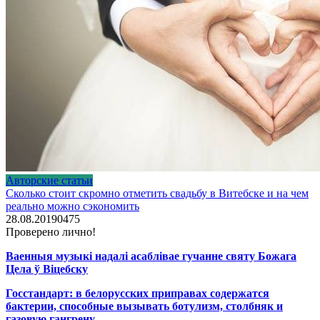
Авторские статьи
Сколько стоит скромно отметить свадьбу в Витебске и на чем
реально можно сэкономить
28.08.2019
0
475
Проверено лично!
Ваенныя музыкі надалі асаблівае гучанне святу Божага
Цела ў Віцебску
Госстандарт: в белорусских приправах содержатся
бактерии, способные вызывать ботулизм, столбняк и
газовую гангрену