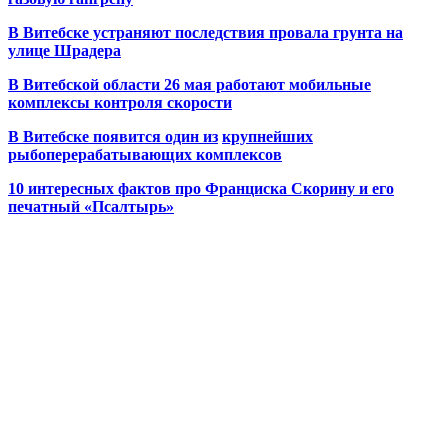
В Витебске устраняют последствия провала грунта на
улице Шрадера
В Витебской области 26 мая работают мобильные
комплексы контроля скорости
В Витебске появится один из
крупнейших
рыбоперерабатывающих комплексов
10 интересных фактов про Франциска Скорину и его
печатный «Псалтырь»