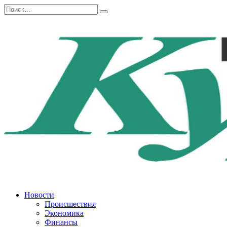
Перейти
Search
к
for:
содержанию
Новости
Происшествия
Экономика
Финансы