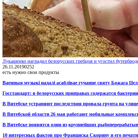
Лукашенко наградил белорусских гребцов и угостил бутерброд
26.11.2019
0
252
есть нужно свои продукты
Ваенныя музыкі надалі асаблівае гучанне святу Божага Цел
Госстандарт: в белорусских приправах содержатся бактерии
В Витебске устраняют последствия провала грунта на улиц
В Витебской области 26 мая работают мобильные комплекс
В Витебске появится один из
крупнейших
рыбоперерабаты
10 интересных фактов про Франциска Скорину и его печа