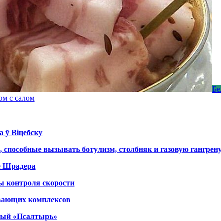
Бе
ом с салом
а ў Віцебску
, способные вызывать ботулизм, столбняк и газовую гангрен
е Шрадера
ы контроля скорости
вающих комплексов
тный «Псалтырь»