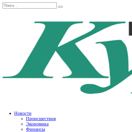
Перейти
Search
к
for:
содержанию
Новости
Происшествия
Экономика
Финансы