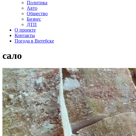
Политика
Авто
Общество
Бизнес
ДТП
О проекте
Контакты
Погода в Витебске
сало