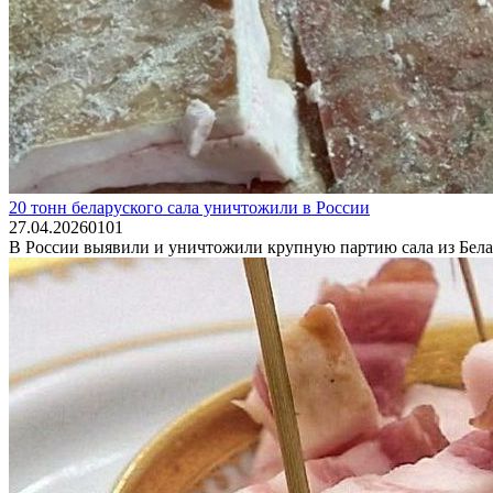
20 тонн беларуского сала уничтожили в России
27.04.2026
0
101
В России выявили и уничтожили крупную партию сала из Белар