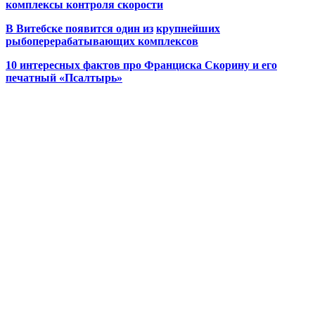
комплексы контроля скорости
В Витебске появится один из
крупнейших
рыбоперерабатывающих комплексов
10 интересных фактов про Франциска Скорину и его
печатный «Псалтырь»