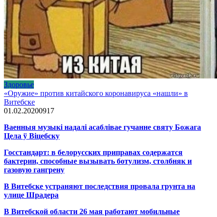
Здоровье
«Оружие» против китайского коронавируса «нашли» в
Витебске
01.02.2020
0
917
Ваенныя музыкі надалі асаблівае гучанне святу Божага
Цела ў Віцебску
Госстандарт: в белорусских приправах содержатся
бактерии, способные вызывать ботулизм, столбняк и
газовую гангрену
В Витебске устраняют последствия провала грунта на
улице Шрадера
В Витебской области 26 мая работают мобильные