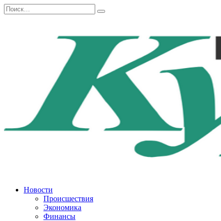
Перейти
Search
к
for:
содержанию
Новости
Происшествия
Экономика
Финансы