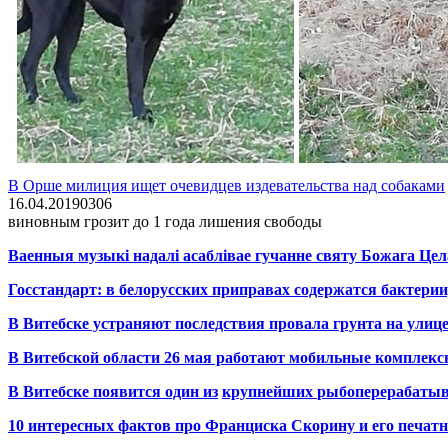
В Орше милиция ищет очевидцев издевательства над собаками
16.04.2019
0
306
виновным грозит до 1 года лишения свободы
Ваенныя музыкі надалі асаблівае гучанне святу Божага Цел
Госстандарт: в белорусских приправах содержатся бактерии
В Витебске устраняют последствия провала грунта на улиц
В Витебской области 26 мая работают мобильные комплекс
В Витебске появится один из
крупнейших
рыбоперерабаты
10 интересных фактов про Франциска Скорину и его печа