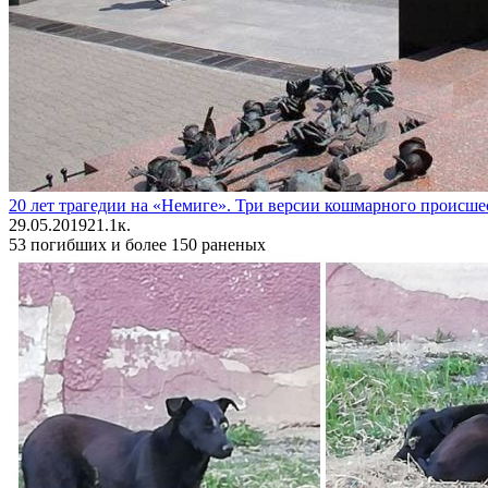
20 лет трагедии на «Немиге». Три версии кошмарного происше
29.05.2019
2
1.1к.
53 погибших и более 150 раненых