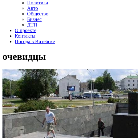
Политика
Авто
Общество
Бизнес
ДТП
О проекте
Контакты
Погода в Витебске
очевидцы