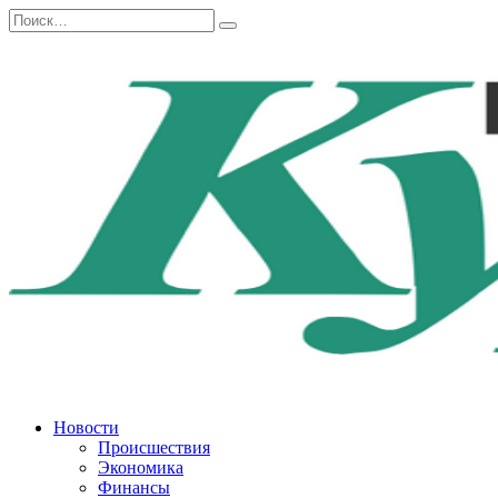
Перейти
Search
к
for:
содержанию
Новости
Происшествия
Экономика
Финансы