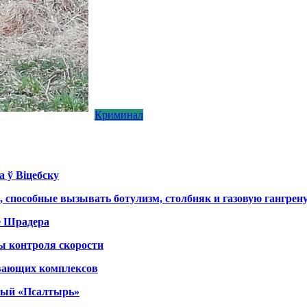
Криминал
а ў Віцебску
, способные вызывать ботулизм, столбняк и газовую гангрен
е Шрадера
ы контроля скорости
вающих комплексов
тный «Псалтырь»