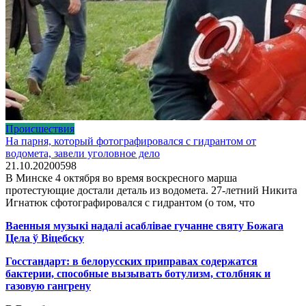
Происшествия
На парня, который фотографировался с гидрантом от
водомета, завели уголовное дело
21.10.2020
0
598
В Минске 4 октября во время воскресного марша
протестующие достали деталь из водомета. 27-летний Никита
Игнатюк сфотографировался с гидрантом (о том, что
Ваенныя музыкі надалі асаблівае гучанне святу Божага
Цела ў Віцебску
Госстандарт: в белорусских приправах содержатся
бактерии, способные вызывать ботулизм, столбняк и
газовую гангрену