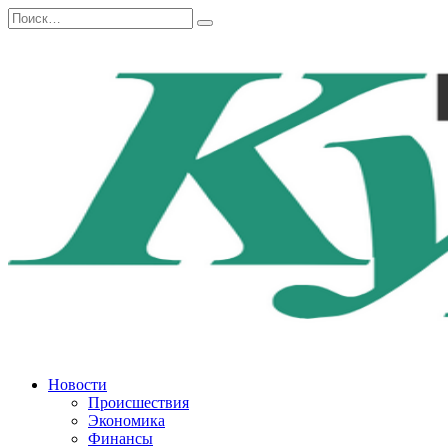
Перейти
Search
к
for:
содержанию
Новости
Происшествия
Экономика
Финансы