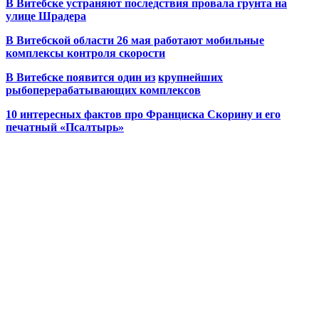
В Витебске устраняют последствия провала грунта на
улице Шрадера
В Витебской области 26 мая работают мобильные
комплексы контроля скорости
В Витебске появится один из
крупнейших
рыбоперерабатывающих комплексов
10 интересных фактов про Франциска Скорину и его
печатный «Псалтырь»