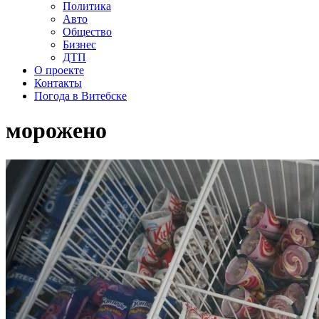
Политика
Авто
Общество
Бизнес
ДТП
О проекте
Контакты
Погода в Витебске
морожено