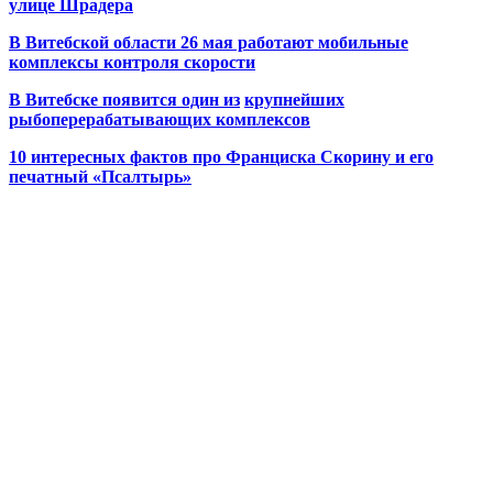
улице Шрадера
В Витебской области 26 мая работают мобильные
комплексы контроля скорости
В Витебске появится один из
крупнейших
рыбоперерабатывающих комплексов
10 интересных фактов про Франциска Скорину и его
печатный «Псалтырь»