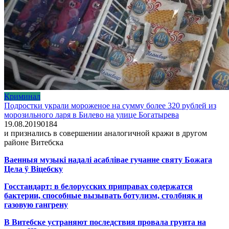
Криминал
Подростки украли мороженое на сумму более 320 рублей из
морозильного ларя в Билево на улице Богатырева
19.08.2019
0
184
и признались в совершении аналогичной кражи в другом
районе Витебска
Ваенныя музыкі надалі асаблівае гучанне святу Божага
Цела ў Віцебску
Госстандарт: в белорусских приправах содержатся
бактерии, способные вызывать ботулизм, столбняк и
газовую гангрену
В Витебске устраняют последствия провала грунта на