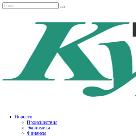
Перейти
Search
к
for:
содержанию
Новости
Происшествия
Экономика
Финансы