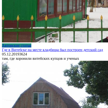
Авторские статьи
Где в Витебске на месте кладбища был построен детский сад
05.12.2019
3
624
там, где хоронили витебских купцов и ученых