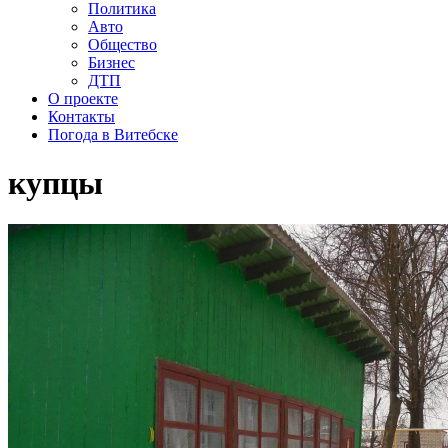
Политика
Авто
Общество
Бизнес
ДТП
О проекте
Контакты
Погода в Витебске
купцы