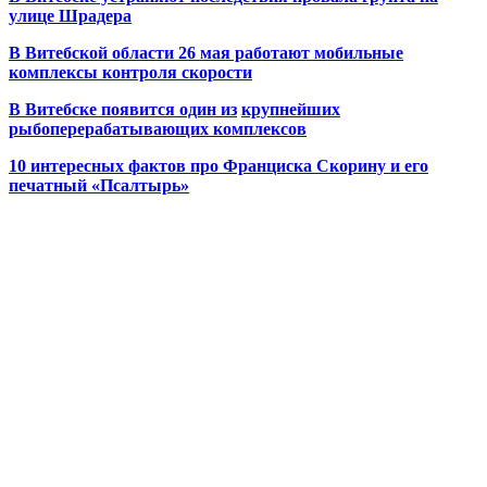
улице Шрадера
В Витебской области 26 мая работают мобильные
комплексы контроля скорости
В Витебске появится один из
крупнейших
рыбоперерабатывающих комплексов
10 интересных фактов про Франциска Скорину и его
печатный «Псалтырь»