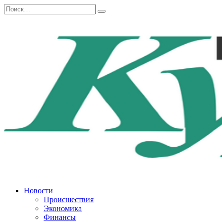
Перейти
Search
к
for:
содержанию
Новости
Происшествия
Экономика
Финансы