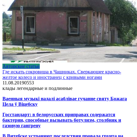
Авторские статьи
Где искать сокровища в Чашниках. Сверкающее красно-
желтое колесо и иностранец с кривыми ногами
11.08.2019
0
553
клады легендарные и подлинные
Ваенныя музыкі надалі асаблівае гучанне святу Божага
Цела ў Віцебску
Госстандарт: в белорусских приправах содержатся
бактерии, способные вызывать ботулизм, столбняк и
газовую гангрену
В Витебске устраняют последствия провала грунта на