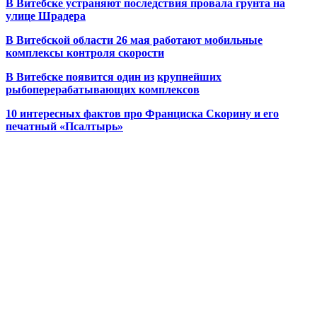
В Витебске устраняют последствия провала грунта на
улице Шрадера
В Витебской области 26 мая работают мобильные
комплексы контроля скорости
В Витебске появится один из
крупнейших
рыбоперерабатывающих комплексов
10 интересных фактов про Франциска Скорину и его
печатный «Псалтырь»