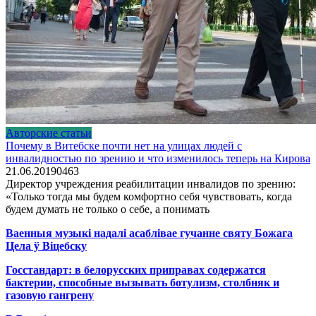
Авторские статьи
Почему в Витебске почти нет на улицах людей с
инвалидностью по зрению и что изменилось теперь на Кирова
21.06.2019
0
463
Директор учреждения реабилитации инвалидов по зрению:
«Только тогда мы будем комфортно себя чувствовать, когда
будем думать не только о себе, а понимать
Ваенныя музыкі надалі асаблівае гучанне святу Божага
Цела ў Віцебску
Госстандарт: в белорусских приправах содержатся
бактерии, способные вызывать ботулизм, столбняк и
газовую гангрену