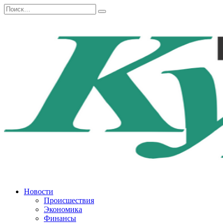
Перейти
Search
к
for:
содержанию
Новости
Происшествия
Экономика
Финансы