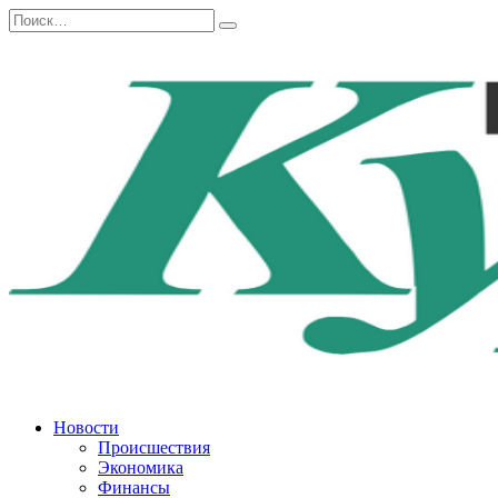
Перейти
Search
к
for:
содержанию
Новости
Происшествия
Экономика
Финансы