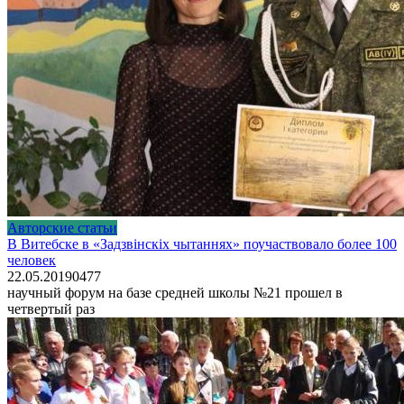
Авторские статьи
В Витебске в «Задзвінскіх чытаннях» поучаствовало более 100
человек
22.05.2019
0
477
научный форум на базе средней школы №21 прошел в
четвертый раз