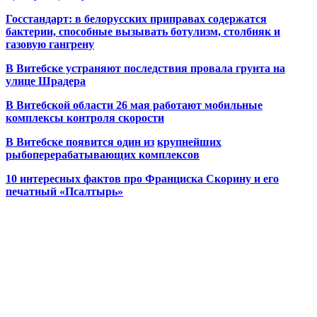
Госстандарт: в белорусских приправах содержатся
бактерии, способные вызывать ботулизм, столбняк и
газовую гангрену
В Витебске устраняют последствия провала грунта на
улице Шрадера
В Витебской области 26 мая работают мобильные
комплексы контроля скорости
В Витебске появится один из
крупнейших
рыбоперерабатывающих комплексов
10 интересных фактов про Франциска Скорину и его
печатный «Псалтырь»