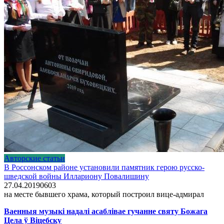
Авторские статьи
В Россонском районе установили памятник герою русско-
шведской войны Иллариону Повалишину
27.04.2019
0
603
на месте бывшего храма, который построил вице-адмирал
Ваенныя музыкі надалі асаблівае гучанне святу Божага
Цела ў Віцебску