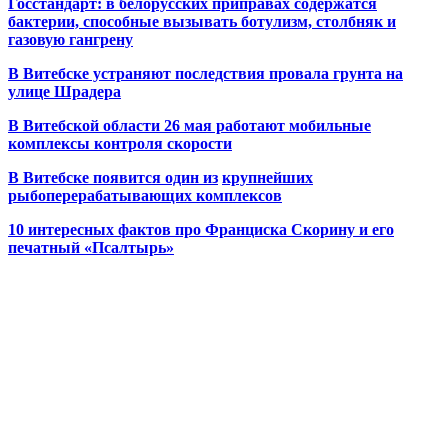
Госстандарт: в белорусских приправах содержатся
бактерии, способные вызывать ботулизм, столбняк и
газовую гангрену
В Витебске устраняют последствия провала грунта на
улице Шрадера
В Витебской области 26 мая работают мобильные
комплексы контроля скорости
В Витебске появится один из
крупнейших
рыбоперерабатывающих комплексов
10 интересных фактов про Франциска Скорину и его
печатный «Псалтырь»