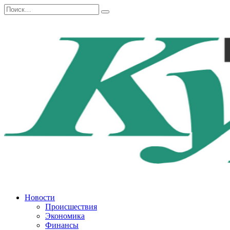
Перейти
Search
к
for:
содержанию
Новости
Происшествия
Экономика
Финансы