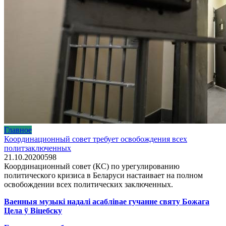
Главное
Координационный совет требует освобождения всех
политзаключенных
21.10.2020
0
598
Координационный совет (КС) по урегулированию
политического кризиса в Беларуси настаивает на полном
освобождении всех политических заключенных.
Ваенныя музыкі надалі асаблівае гучанне святу Божага
Цела ў Віцебску