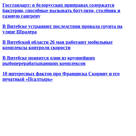
Госстандарт: в белорусских приправах содержатся
бактерии, способные вызывать ботулизм, столбняк и
газовую гангрену
В Витебске устраняют последствия провала грунта на
улице Шрадера
В Витебской области 26 мая работают мобильные
комплексы контроля скорости
В Витебске появится один из
крупнейших
рыбоперерабатывающих комплексов
10 интересных фактов про Франциска Скорину и его
печатный «Псалтырь»