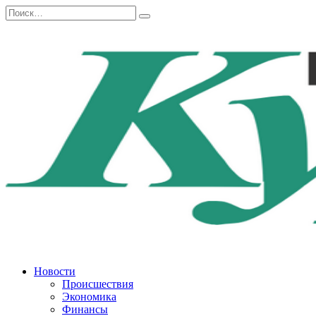
Перейти
Search
к
for:
содержанию
Новости
Происшествия
Экономика
Финансы