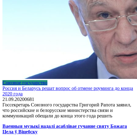
Союзное государство
Россия и Беларусь решат вопрос об отмене роуминга до конца
2020 года
21.09.2020
0
681
Госсекретарь Союзного государства Григорий Рапота заявил,
что российские и белорусские министерства связи и
коммуникаций обещали до конца этого года решить
Ваенныя музыкі надалі асаблівае гучанне святу Божага
Цела ў Віцебску