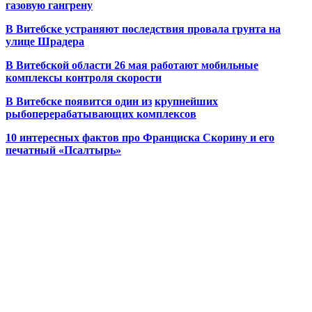
газовую гангрену
В Витебске устраняют последствия провала грунта на
улице Шрадера
В Витебской области 26 мая работают мобильные
комплексы контроля скорости
В Витебске появится один из
крупнейших
рыбоперерабатывающих комплексов
10 интересных фактов про Франциска Скорину и его
печатный «Псалтырь»