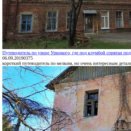
Путеводитель по улице Урицкого, где под клумбой спрятан под
06.09.2019
0
375
короткий путеводитель по мелким, но очень интересным детал