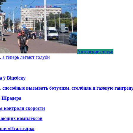
Авторские статьи
 а теперь летают голуби
а ў Віцебску
, способные вызывать ботулизм, столбняк и газовую гангрен
е Шрадера
ы контроля скорости
вающих комплексов
тный «Псалтырь»