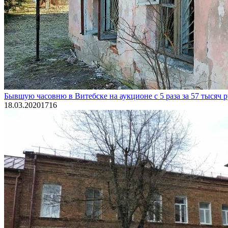
Бывшую часовню в Витебске на аукционе с 5 раза за 57 тысяч 
18.03.2020
1
716