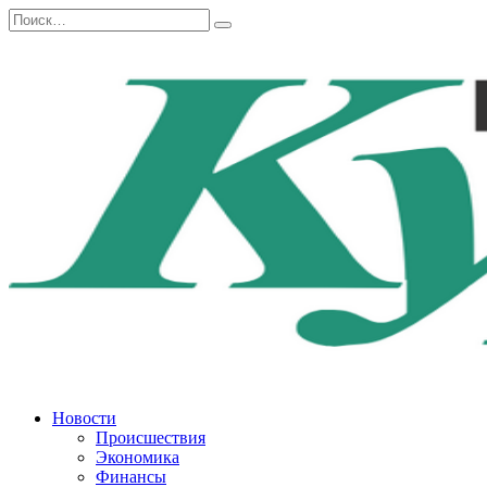
Перейти
Search
к
for:
содержанию
Новости
Происшествия
Экономика
Финансы