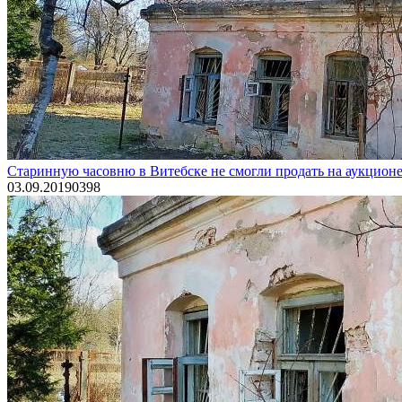
Старинную часовню в Витебске не смогли продать на аукционе
03.09.2019
0
398