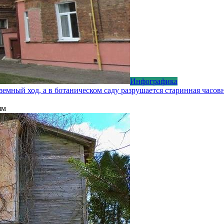
Инфографика
земный ход, а в ботаническом саду разрушается старинная часов
ям