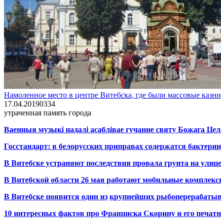
Намоленное место в центре Витебска, где были массовые казни,
17.04.2019
0
334
утраченная память города
Ваенныя музыкі надалі асаблівае гучанне святу Божага Цел
Госстандарт: в белорусских приправах содержатся бактерии
В Витебске устраняют последствия провала грунта на улиц
В Витебской области 26 мая работают мобильные комплекс
В Витебске появится один из
крупнейших
рыбоперерабаты
10 интересных фактов про Франциска Скорину и его печа