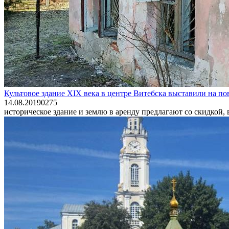
Культовое здание XIX века в центре Витебска выставили на п
14.08.2019
0
275
историческое здание и землю в аренду предлагают со скидкой, в