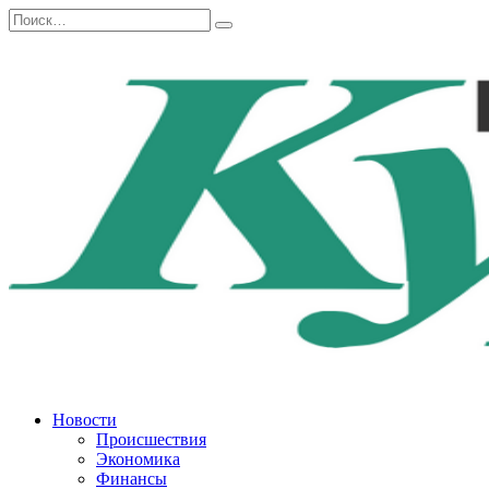
Перейти
Search
к
for:
содержанию
Новости
Происшествия
Экономика
Финансы