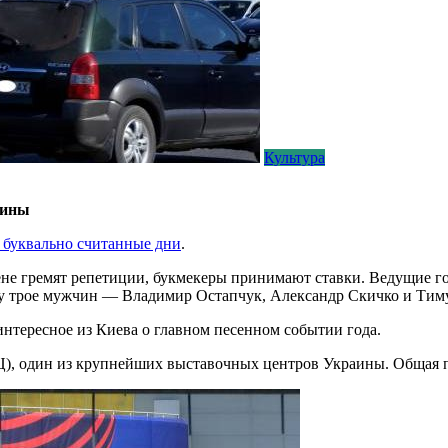
Культура
аины
 буквально считанные дни
.
ене гремят репетиции, букмекеры принимают ставки. Ведущие го
зу трое мужчин — Владимир Остапчук, Александр Скичко и Ти
интересное из Киева о главном песенном событии года.
 один из крупнейших выставочных центров Украины. Общая пло