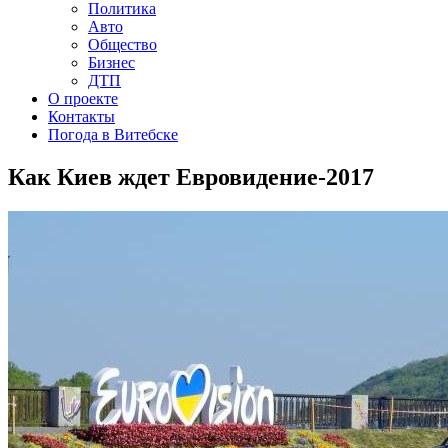
Политика
Авто
Общество
Бизнес
ДТП
О проекте
Контакты
Погода в Витебске
Как Киев ждет Евровидение-2017