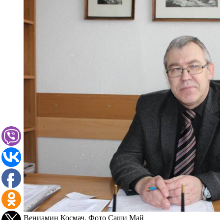
Вениамин Космач. Фото Саши Май