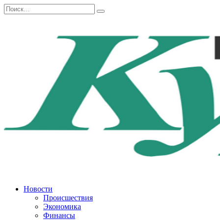
Перейти
Search
к
for:
содержанию
Новости
Происшествия
Экономика
Финансы