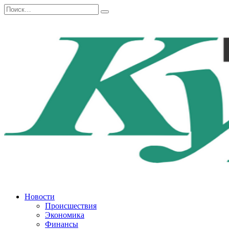
Перейти
Search
к
for:
содержанию
Новости
Происшествия
Экономика
Финансы