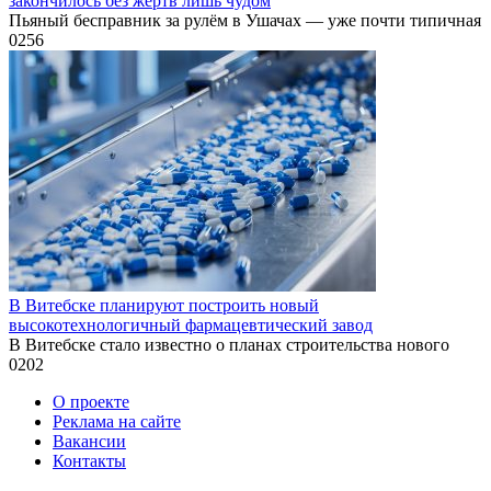
закончилось без жертв лишь чудом
Пьяный бесправник за рулём в Ушачах — уже почти типичная
0
256
В Витебске планируют построить новый
высокотехнологичный фармацевтический завод
В Витебске стало известно о планах строительства нового
0
202
О проекте
Реклама на сайте
Вакансии
Контакты