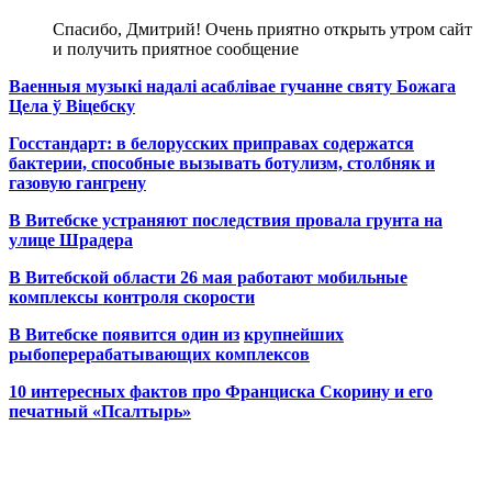
Спасибо, Дмитрий! Очень приятно открыть утром сайт
и получить приятное сообщение
Ваенныя музыкі надалі асаблівае гучанне святу Божага
Цела ў Віцебску
Госстандарт: в белорусских приправах содержатся
бактерии, способные вызывать ботулизм, столбняк и
газовую гангрену
В Витебске устраняют последствия провала грунта на
улице Шрадера
В Витебской области 26 мая работают мобильные
комплексы контроля скорости
В Витебске появится один из
крупнейших
рыбоперерабатывающих комплексов
10 интересных фактов про Франциска Скорину и его
печатный «Псалтырь»