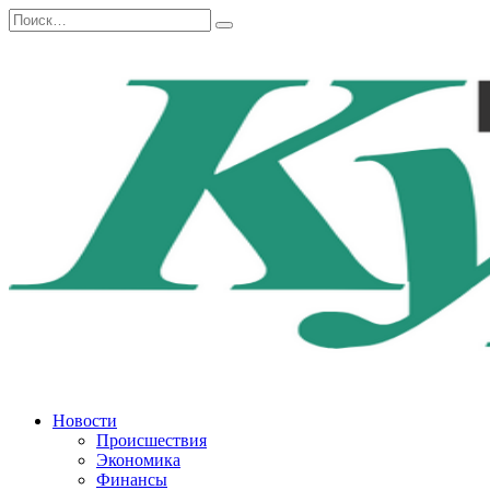
Перейти
Search
к
for:
содержанию
Новости
Происшествия
Экономика
Финансы