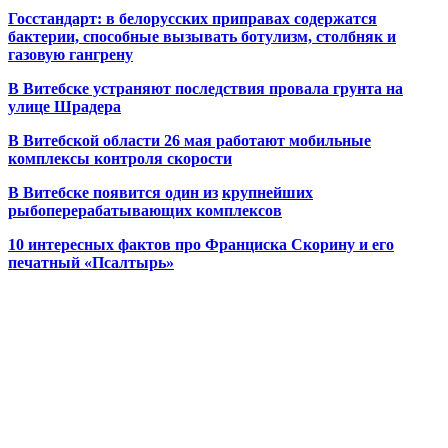
Госстандарт: в белорусских приправах содержатся
бактерии, способные вызывать ботулизм, столбняк и
газовую гангрену
В Витебске устраняют последствия провала грунта на
улице Шрадера
В Витебской области 26 мая работают мобильные
комплексы контроля скорости
В Витебске появится один из
крупнейших
рыбоперерабатывающих комплексов
10 интересных фактов про Франциска Скорину и его
печатный «Псалтырь»