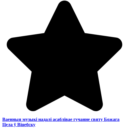
Ваенныя музыкі надалі асаблівае гучанне святу Божага
Цела ў Віцебску