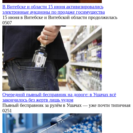
В Витебске и области 15 июня активизировались
электронные аукционы по продаже госимущества
15 июня в Витебске и Витебской области продолжилась
0
507
Очередной пьяный бесправник на дороге: в Ушачах всё
закончилось без жертв лишь чудом
Пьяный бесправник за рулём в Ушачах — уже почти типичная
0
251