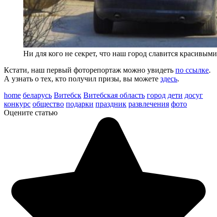
Ни для кого не секрет, что наш город славится красивы
Кстати, наш первый фоторепортаж можно увидеть
по ссылке
.
А узнать о тех, кто получил призы, вы можете
здесь
.
home
беларусь
Витебск
Витебская область
город
дети
досуг
конкурс
общество
подарки
праздник
развлечения
фото
Оцените статью