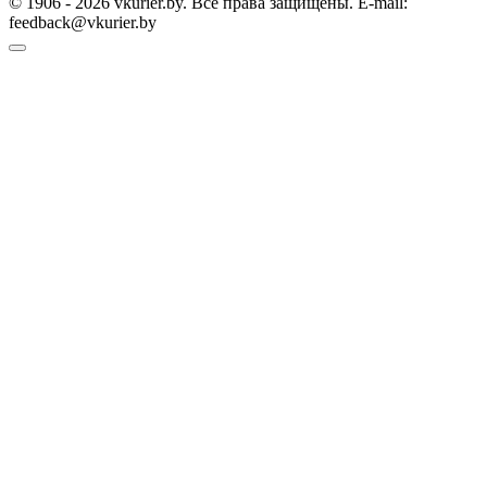
© 1906 - 2026 vkurier.by. Все права защищены. E-mail:
feedback@vkurier.by