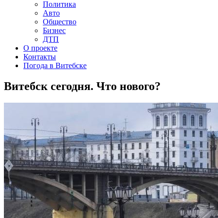
Политика
Авто
Общество
Бизнес
ДТП
О проекте
Контакты
Погода в Витебске
Витебск сегодня. Что нового?