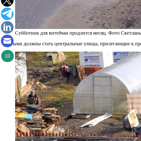
Субботник для витебчан продлится месяц. Фото Светлан
Чистыми должны стать центральные улицы, прилегающие к пре
10