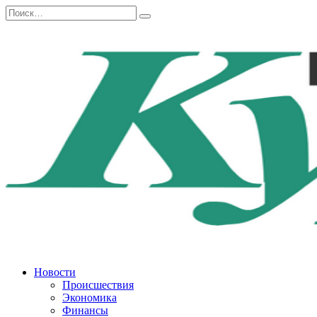
Перейти
Search
к
for:
содержанию
Новости
Происшествия
Экономика
Финансы