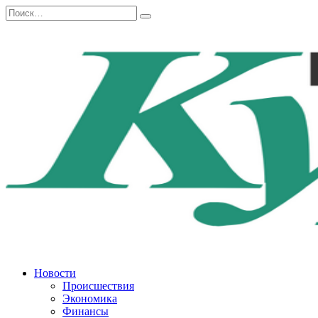
Перейти
Search
к
for:
содержанию
Новости
Происшествия
Экономика
Финансы