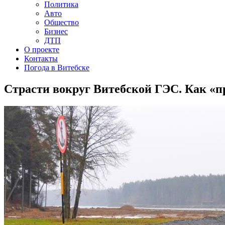
Политика
Авто
Общество
Бизнес
ДТП
О проекте
Контакты
Погода в Витебске
Страсти вокруг Витебской ГЭС. Как «