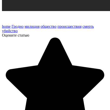
home
Гродно
милиция
общество
происшествия
смерть
убийство
Оцените статью