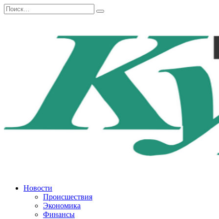
Перейти
Search
к
for:
содержанию
Новости
Происшествия
Экономика
Финансы