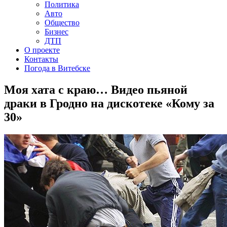
Политика
Авто
Общество
Бизнес
ДТП
О проекте
Контакты
Погода в Витебске
Моя хата с краю… Видео пьяной
драки в Гродно на дискотеке «Кому за
30»