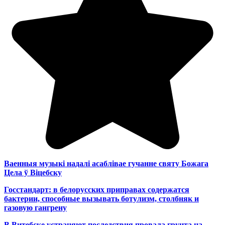
Ваенныя музыкі надалі асаблівае гучанне святу Божага
Цела ў Віцебску
Госстандарт: в белорусских приправах содержатся
бактерии, способные вызывать ботулизм, столбняк и
газовую гангрену
В Витебске устраняют последствия провала грунта на