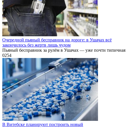
Очередной пьяный бесправник на дороге: в Ушачах всё
закончилось без жертв лишь чудом
Пьяный бесправник за рулём в Ушачах — уже почти типичная
0
254
В Витебске планируют построить новый