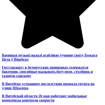
Ваенныя музыкі надалі асаблівае гучанне святу Божага
Цела ў Віцебску
Госстандарт: в белорусских приправах содержатся
бактерии, способные вызывать ботулизм, столбняк и
газовую гангрену
В Витебске устраняют последствия провала грунта на
улице Шрадера
В Витебской области 26 мая работают мобильные
комплексы контроля скорости