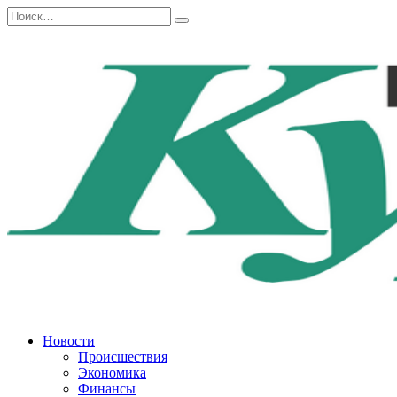
Перейти
Search
к
for:
содержанию
Новости
Происшествия
Экономика
Финансы