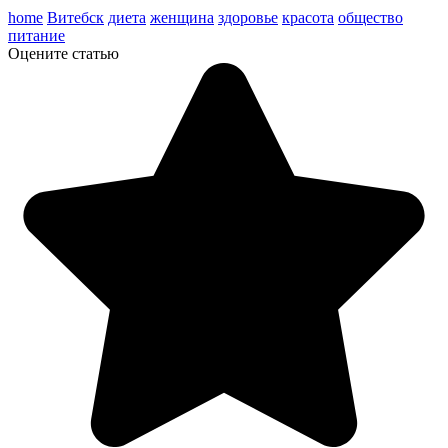
home
Витебск
диета
женщина
здоровье
красота
общество
питание
Оцените статью