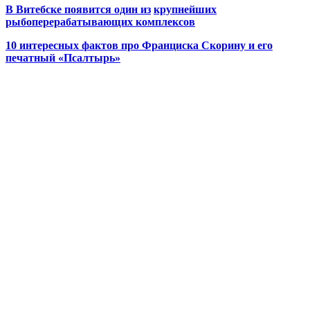
В Витебске появится один из
крупнейших
рыбоперерабатывающих комплексов
10 интересных фактов про Франциска Скорину и его
печатный «Псалтырь»