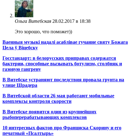
Ольга Витебская
28.02.2017 в 18:38
Это хорошо, что поможет))
Ваенныя музыкі надалі асаблівае гучанне святу Божага
Цела ў Віцебску
Госстандарт: в белорусских приправах содержатся
бактерии, способные вызывать ботулизм, столбняк и
газовую гангрену
В Витебске устраняют последствия провала грунта на
улице Шрадера
В Витебской области 26 мая работают мобильные
комплексы контроля скорости
В Витебске появится один из
крупнейших
рыбоперерабатывающих комплексов
10 интересных фактов про Франциска Скорину и его
печатный «Псалтырь»