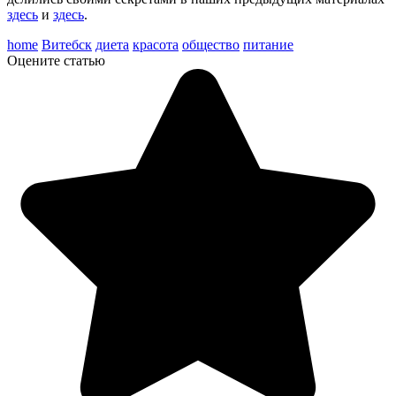
здесь
и
здесь
.
home
Витебск
диета
красота
общество
питание
Оцените статью