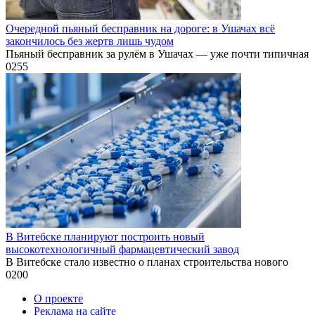
Очередной пьяный бесправник на дороге: в Ушачах всё
закончилось без жертв лишь чудом
Пьяный бесправник за рулём в Ушачах — уже почти типичная
0
255
В Витебске планируют построить новый
высокотехнологичный фармацевтический завод
В Витебске стало известно о планах строительства нового
0
200
О проекте
Реклама на сайте