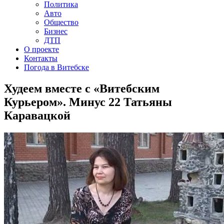
Политика
Авто
Общество
Бизнес
ДТП
О проекте
Контакты
Погода в Витебске
Худеем вместе с «Витебским
Курьером». Минус 22 Татьяны
Каравацкой