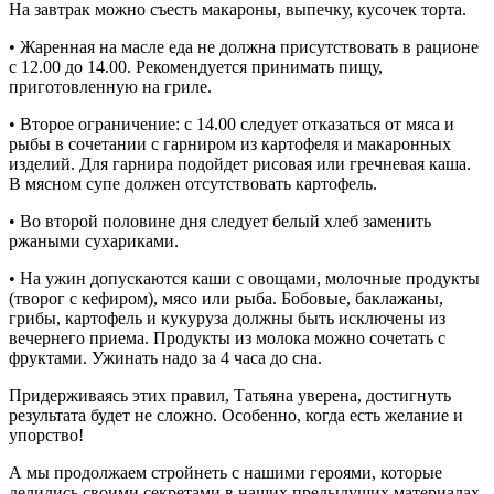
На завтрак можно съесть макароны, выпечку, кусочек торта.
• Жаренная на масле еда не должна присутствовать в рационе
с 12.00 до 14.00. Рекомендуется принимать пищу,
приготовленную на гриле.
• Второе ограничение: с 14.00 следует отказаться от мяса и
рыбы в сочетании с гарниром из картофеля и макаронных
изделий. Для гарнира подойдет рисовая или гречневая каша.
В мясном супе должен отсутствовать картофель.
• Во второй половине дня следует белый хлеб заменить
ржаными сухариками.
• На ужин допускаются каши с овощами, молочные продукты
(творог с кефиром), мясо или рыба. Бобовые, баклажаны,
грибы, картофель и кукуруза должны быть исключены из
вечернего приема. Продукты из молока можно сочетать с
фруктами. Ужинать надо за 4 часа до сна.
Придерживаясь этих правил, Татьяна уверена, достигнуть
результата будет не сложно. Особенно, когда есть желание и
упорство!
А мы продолжаем стройнеть с нашими героями, которые
делились своими секретами в наших предыдущих материалах