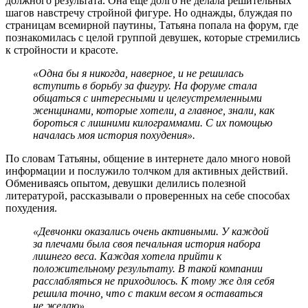
должного результата. Она еще долго не делала решительных
шагов навстречу стройной фигуре. Но однажды, блуждая по
страницам всемирной паутины, Татьяна попала на форум, где
познакомилась с целой группой девушек, которые стремились
к стройности и красоте.
«Одна бы я никогда, наверное, и не решилась
вступить в борьбу за фигуру. На форуме стала
общаться с интересными и целеустремленными
женщинами, которые хотели, а главное, знали, как
бороться с лишними килограммами. С их помощью
началась моя история похудения».
По словам Татьяны, общение в интернете дало много новой
информации и послужило толчком для активных действий.
Обмениваясь опытом, девушки делились полезной
литературой, рассказывали о проверенных на себе способах
похудения.
«Девчонки оказались очень активными. У каждой
за плечами была своя печальная история набора
лишнего веса. Каждая хотела прийти к
положительному результату. В такой компании
расслабляться не приходилось. К тому же для себя
решила точно, что с таким весом я оставаться
не желаю».