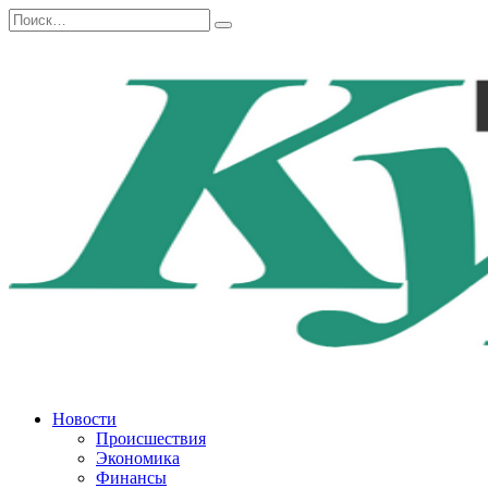
Перейти
Search
к
for:
содержанию
Новости
Происшествия
Экономика
Финансы