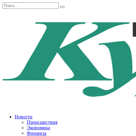
Перейти
Search
к
for:
содержанию
Новости
Происшествия
Экономика
Финансы