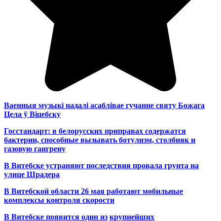
Ваенныя музыкі надалі асаблівае гучанне святу Божага
Цела ў Віцебску
Госстандарт: в белорусских приправах содержатся
бактерии, способные вызывать ботулизм, столбняк и
газовую гангрену
В Витебске устраняют последствия провала грунта на
улице Шрадера
В Витебской области 26 мая работают мобильные
комплексы контроля скорости
В Витебске появится один из
крупнейших