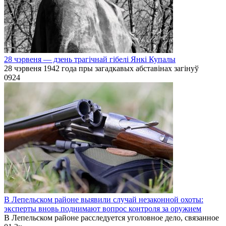
28 чэрвеня — дзень трагічнай гібелі Янкі Купалы
28 чэрвеня 1942 года пры загадкавых абставінах загінуў
0
924
В Лепельском районе выявили случай незаконной охоты:
эксперты вновь поднимают вопрос контроля за оружием
В Лепельском районе расследуется уголовное дело, связанное