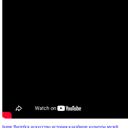
home
Витебск
искусство
история
кладбище
культура
музей