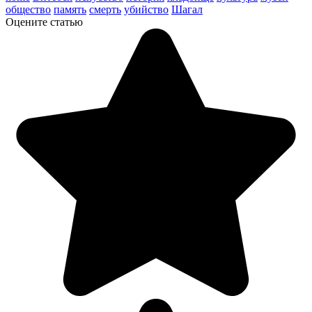
общество
память
смерть
убийство
Шагал
Оцените статью