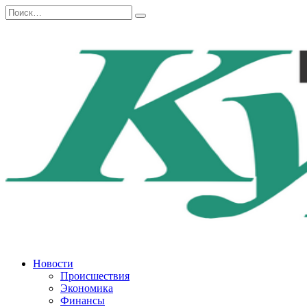
Перейти
Search
к
for:
содержанию
Новости
Происшествия
Экономика
Финансы