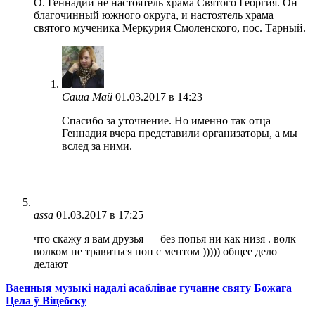
О. Геннадий не настоятель храма Святого Георгия. Он
благочинный южного округа, и настоятель храма
святого мученика Меркурия Смоленского, пос. Тарный.
Саша Май
01.03.2017 в 14:23
Спасибо за уточнение. Но именно так отца
Геннадия вчера представили организаторы, а мы
вслед за ними.
assa
01.03.2017 в 17:25
что скажу я вам друзья — без попья ни как низя . волк
волком не травиться поп с ментом ))))) общее дело
делают
Ваенныя музыкі надалі асаблівае гучанне святу Божага
Цела ў Віцебску