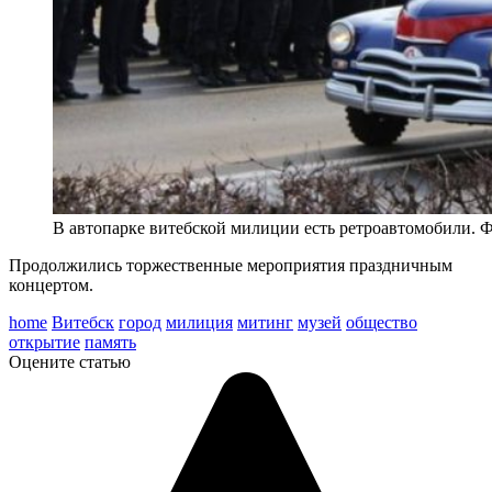
В автопарке витебской милиции есть ретроавтомобили.
Продолжились торжественные мероприятия праздничным
концертом.
home
Витебск
город
милиция
митинг
музей
общество
открытие
память
Оцените статью