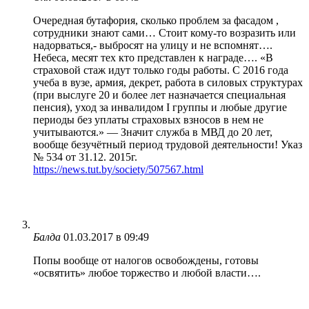
Очередная бутафория, сколько проблем за фасадом ,
сотрудники знают сами… Стоит кому-то возразить или
надорваться,- выбросят на улицу и не вспомнят….
Небеса, месят тех кто представлен к награде…. «В
страховой стаж идут только годы работы. С 2016 года
учеба в вузе, армия, декрет, работа в силовых структурах
(при выслуге 20 и более лет назначается специальная
пенсия), уход за инвалидом I группы и любые другие
периоды без уплаты страховых взносов в нем не
учитываются.» — Значит служба в МВД до 20 лет,
вообще безучётный период трудовой деятельности! Указ
№ 534 от 31.12. 2015г.
https://news.tut.by/society/507567.html
Балда
01.03.2017 в 09:49
Попы вообще от налогов освобождены, готовы
«освятить» любое торжество и любой власти….