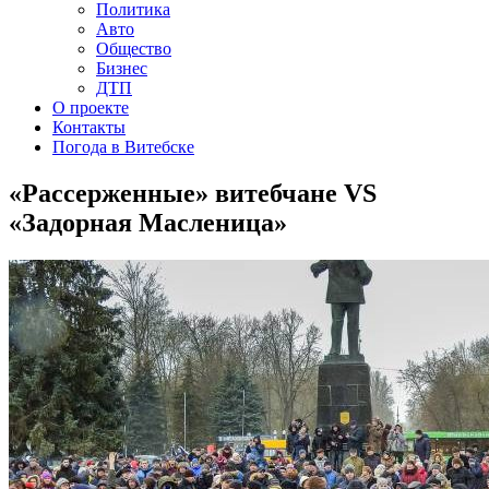
Политика
Авто
Общество
Бизнес
ДТП
О проекте
Контакты
Погода в Витебске
«Рассерженные» витебчане VS
«Задорная Масленица»