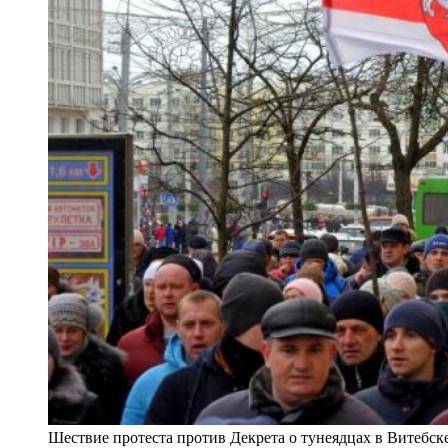
Шествие протеста против Декрета о тунеядцах в Витебс