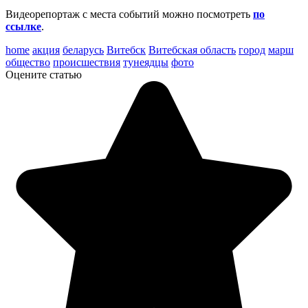
Видеорепортаж с места событий можно посмотреть
по
ссылке
.
home
акция
беларусь
Витебск
Витебская область
город
марш
общество
происшествия
тунеядцы
фото
Оцените статью