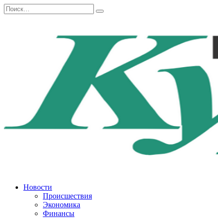
Перейти
Search
к
for:
содержанию
Новости
Происшествия
Экономика
Финансы