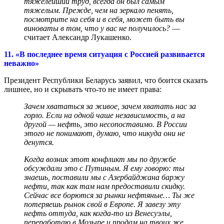
тяжелейший труд, всегда он был самым
тяжелым. Прежде, чем на зеркало пенять,
посмотрите на себя и в себя, может быть вы
виноваты в том, что у вас не получилось?
—
считает Александр Лукашенко.
11. «В последнее время ситуация с Россией развивается
неважно»
Президент Республики Беларусь заявил, что боится сказать
лишнее, но и скрывать что-то не имеет права:
Зачем хвататься за живое, зачем хватать нас за
горло. Если на одной чаше независимость, а на
другой — нефть, это несопоставимо. В России
этого не понимают, думаю, что никуда они не
денутся.
Когда возник этот конфликт мы по дружбе
обсуждали это с Путиным. Я ему говорю: ты
знаешь, поставили мы с Азербайджана баржу
нефти, так как там нам предоставили скидку.
Сейчас все борются за рынки нефтяные… Ты же
потеряешь рынок свой в Европе. Я завезу эту
нефть оттуда, как когда-то из Венесуэлы,
переработаю в Мозыре и продам на твоих же