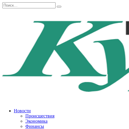
Перейти
Search
к
for:
содержанию
Новости
Происшествия
Экономика
Финансы