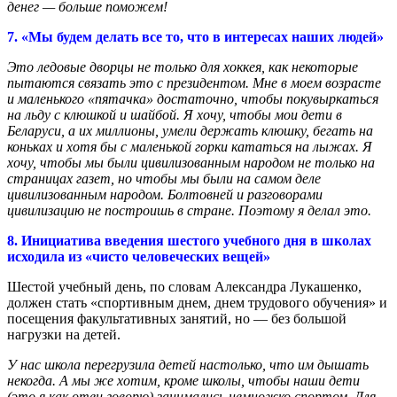
денег — больше поможем!
7. «Мы будем делать все то, что в интересах наших людей»
Это ледовые дворцы не только для хоккея, как некоторые
пытаются связать это с президентом. Мне в моем возрасте
и маленького «пятачка» достаточно, чтобы покувыркаться
на льду с клюшкой и шайбой. Я хочу, чтобы мои дети в
Беларуси, а их миллионы, умели держать клюшку, бегать на
коньках и хотя бы с маленькой горки кататься на лыжах. Я
хочу, чтобы мы были цивилизованным народом не только на
страницах газет, но чтобы мы были на самом деле
цивилизованным народом. Болтовней и разговорами
цивилизацию не построишь в стране. Поэтому я делал это.
8. Инициатива введения шестого учебного дня в школах
исходила из «чисто человеческих вещей»
Шестой учебный день, по словам Александра Лукашенко,
должен стать «спортивным днем, днем трудового обучения» и
посещения факультативных занятий, но — без большой
нагрузки на детей.
У нас школа перегрузила детей настолько, что им дышать
некогда. А мы же хотим, кроме школы, чтобы наши дети
(это я как отец говорю) занимались немножко спортом. Для