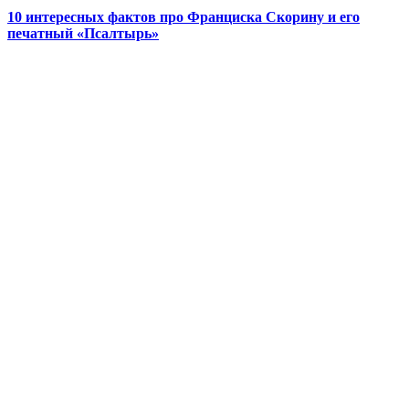
10 интересных фактов про Франциска Скорину и его
печатный «Псалтырь»