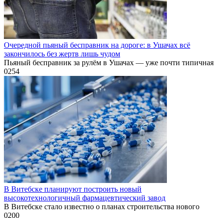
Очередной пьяный бесправник на дороге: в Ушачах всё
закончилось без жертв лишь чудом
Пьяный бесправник за рулём в Ушачах — уже почти типичная
0
254
В Витебске планируют построить новый
высокотехнологичный фармацевтический завод
В Витебске стало известно о планах строительства нового
0
200