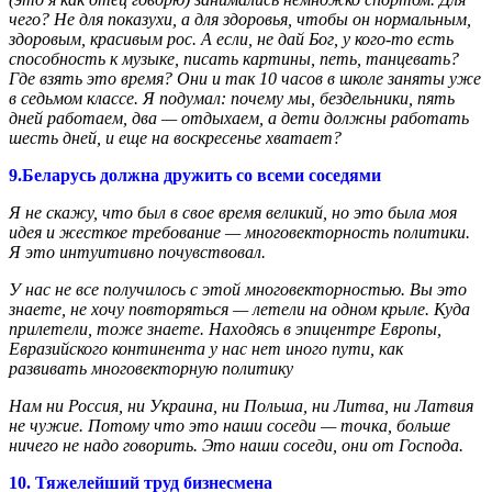
чего? Не для показухи, а для здоровья, чтобы он нормальным,
здоровым, красивым рос. А если, не дай Бог, у кого-то есть
способность к музыке, писать картины, петь, танцевать?
Где взять это время? Они и так 10 часов в школе заняты уже
в седьмом классе. Я подумал: почему мы, бездельники, пять
дней работаем, два — отдыхаем, а дети должны работать
шесть дней, и еще на воскресенье хватает?
9.Беларусь должна дружить со всеми соседями
Я не скажу, что был в свое время великий, но это была моя
идея и жесткое требование — многовекторность политики.
Я это интуитивно почувствовал.
У нас не все получилось с этой многовекторностью. Вы это
знаете, не хочу повторяться — летели на одном крыле. Куда
прилетели, тоже знаете. Находясь в эпицентре Европы,
Евразийского континента у нас нет иного пути, как
развивать многовекторную политику
Нам ни Россия, ни Украина, ни Польша, ни Литва, ни Латвия
не чужие. Потому что это наши соседи — точка, больше
ничего не надо говорить. Это наши соседи, они от Господа.
10. Тяжелейший труд бизнесмена