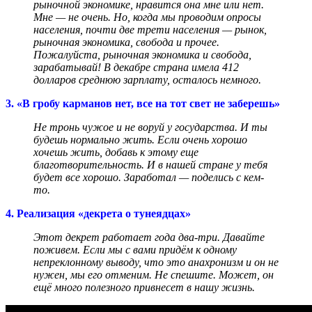
рыночной экономике, нравится она мне или нет.
Мне — не очень. Но, когда мы проводим опросы
населения, почти две трети населения — рынок,
рыночная экономика, свобода и прочее.
Пожалуйста, рыночная экономика и свобода,
зарабатывай!
В декабре страна имела 412
долларов среднюю зарплату, осталось немного.
3. «В гробу карманов нет, все на тот свет не заберешь»
Не тронь чужое и не воруй у государства. И ты
будешь нормально жить. Если очень хорошо
хочешь жить, добавь к этому еще
благотворительность. И в нашей стране у тебя
будет все хорошо. Заработал — поделись с кем-
то.
4. Реализация «декрета о тунеядцах»
Этот декрет работает года два-три. Давайте
поживем. Если мы с вами придём к одному
непреклонному выводу, что это анахронизм и он не
нужен, мы его отменим. Не спешите. Может, он
ещё много полезного привнесет в нашу жизнь.