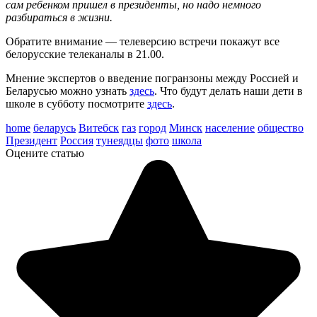
сам ребенком пришел в президенты, но надо немного
разбираться в жизни.
Обратите внимание — телеверсию встречи покажут все
белорусские телеканалы в 21.00.
Мнение экспертов о введение погранзоны между Россией и
Беларусью можно узнать
здесь
. Что будут делать наши дети в
школе в субботу посмотрите
здесь
.
home
беларусь
Витебск
газ
город
Минск
население
общество
Президент
Россия
тунеядцы
фото
школа
Оцените статью