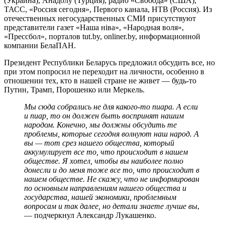
(Украина), Анадолу (Турция), радио «Свобода» (США),
ТАСС, «Россия сегодня», Первого канала, НТВ (Россия). Из
отечественных негосударственных СМИ присутствуют
представители газет «Наша ніва», «Народная воля»,
«Прессбол», порталов tut.by, onliner.by, информационной
компании БелаПАН.
Президент Республики Беларусь предложил обсудить все, но
при этом попросил не переходит на личности, особенно в
отношении тех, кто в нашей стране не живет — будь-то
Путин, Трамп, Порошенко или Меркель.
Мы сюда собрались не для какого-то пиара. А если
и пиар, то он должен быть воспринят нашим
народом. Конечно, мы должны обсудить те
проблемы, которые сегодня волнуют наш народ. А
вы — тот срез нашего общества, который
аккумулирует все то, что происходит в нашем
обществе. Я хотел, чтобы вы наиболее полно
донесли и до меня тоже все то, что происходит в
нашем обществе. Не скажу, что не информирован
по основным направлениям нашего общества и
государства, нашей экономики, проблемным
вопросам и так далее, но детали знаете лучше вы
,
— подчеркнул Александр Лукашенко.