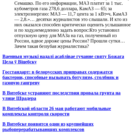
Семашко. По его информации, МАЗ платит за 1 тыс.
кубометров газа 278,6 доллара, КамАЗ — 65; за
электроэнергию: МАЗ — 11,7 цента за 1 кВт•ч, КамАЗ
— 2,8.»… десятки журналистов это слышали. И кто из
них оказался способен критически оценить услышанное
и по ходу,немедленно задать вопрос:Кто установил
отпускную цену для МАЗа на газ, полученный из
России, вдвое дороже цены России? Прошли сутки…
Зачем такая беззубая журналистика?
Ваенныя музыкі надалі асаблівае гучанне святу Божага
Цела ў Віцебску
Госстандарт: в белорусских приправах содержатся
бактерии, способные вызывать ботулизм, столбняк и
газовую гангрену
В Витебске устраняют последствия провала грунта на
улице Шрадера
В Витебской области 26 мая работают мобильные
комплексы контроля скорости
В Витебске появится один из
крупнейших
рыбоперерабатывающих комплексов