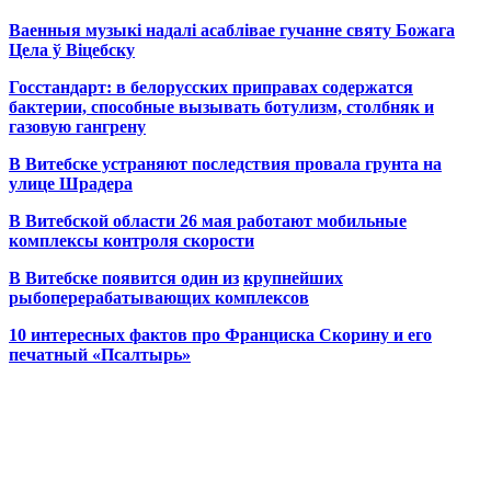
Ваенныя музыкі надалі асаблівае гучанне святу Божага
Цела ў Віцебску
Госстандарт: в белорусских приправах содержатся
бактерии, способные вызывать ботулизм, столбняк и
газовую гангрену
В Витебске устраняют последствия провала грунта на
улице Шрадера
В Витебской области 26 мая работают мобильные
комплексы контроля скорости
В Витебске появится один из
крупнейших
рыбоперерабатывающих комплексов
10 интересных фактов про Франциска Скорину и его
печатный «Псалтырь»