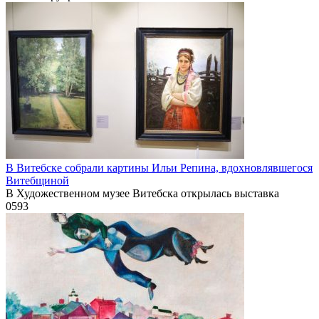
В Витебске собрали картины Ильи Репина, вдохновлявшегося
Витебщиной
В Художественном музее Витебска открылась выставка
0
593