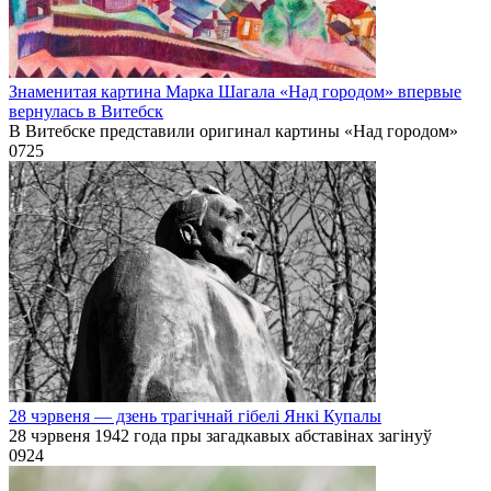
Знаменитая картина Марка Шагала «Над городом» впервые
вернулась в Витебск
В Витебске представили оригинал картины «Над городом»
0
725
28 чэрвеня — дзень трагічнай гібелі Янкі Купалы
28 чэрвеня 1942 года пры загадкавых абставінах загінуў
0
924