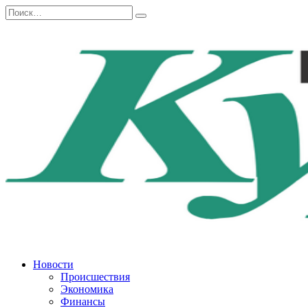
Перейти
Search
к
for:
содержанию
Новости
Происшествия
Экономика
Финансы