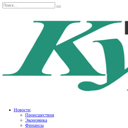
Перейти
Search
к
for:
содержанию
Новости
Происшествия
Экономика
Финансы